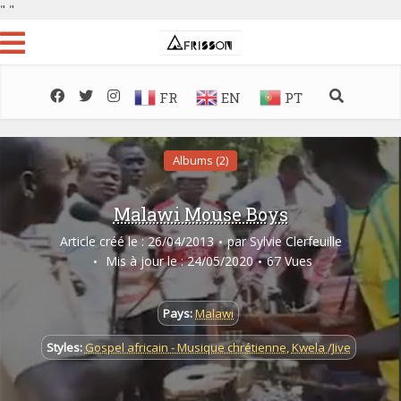
"
"
FR
EN
PT
Albums (2)
Malawi Mouse Boys
Article créé le : 26/04/2013
par
Sylvie Clerfeuille
Mis à jour le : 24/05/2020
67 Vues
Pays:
Malawi
Styles:
Gospel africain - Musique chrétienne
,
Kwela /Jive