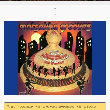
"
"
“
Titres
: - 1. Hapotsho - 4:48 - 2. Ha Peete (2010 Remix) - 4:38 - 3. Bafana