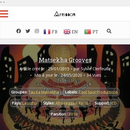
"
"
FR
EN
PT
Matsekha Grooves
Article créé le : 29/01/2015
par
Sylvie Clerfeuille
Mis à jour le : 24/05/2020
34 Vues
Groupes:
Tau Ea Matsekha
Labels:
Cool Spot Productions
Pays:
Lesotho
Styles:
Afro-reggae
,
Famo
Support :
CD
Parution :
2010