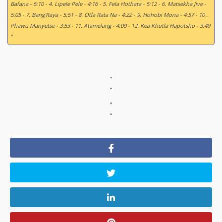
Bafana - 5:10 - 4. Lipele Pele - 4:16 - 5. Fela Hothata - 5:12 - 6. Matsekha Jive -
5:05 - 7. Bang'Raya - 5:51 - 8. Otla Rata Na - 4:22 - 9. Hohobi Mona - 4:57 - 10 .
Phawu Manyetse - 3:53 - 11. Atamelang - 4:00 - 12. Kea Khutla Hapotsho - 3:49
”
"
"
"
"