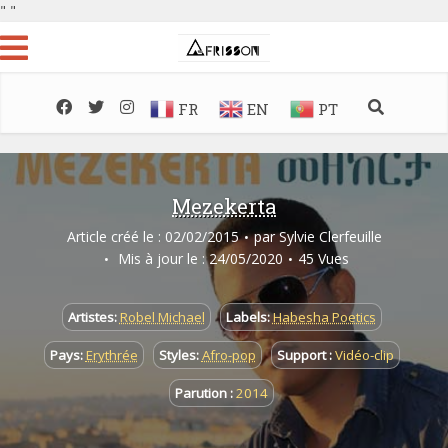
"
"
FR
EN
PT
Mezekerta
Article créé le : 02/02/2015
par
Sylvie Clerfeuille
Mis à jour le : 24/05/2020
45 Vues
Artistes:
Robel Michael
Labels:
Habesha Poetics
Pays:
Erythrée
Styles:
Afro-pop
Support :
Vidéo-clip
Parution :
2014