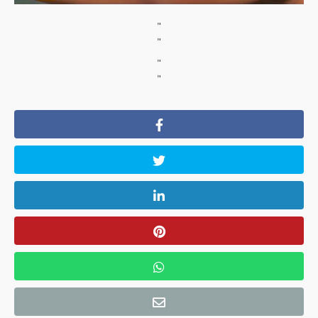
"
"
"
"