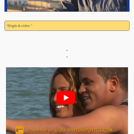
“Single & video ”
"
"