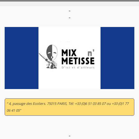
"
"
“ 4, passage des Ecoliers. 75015 PARIS, Tél: +33 (0)6 51 03 85 07 ou +33 (0)1 77
06 41 05”
"