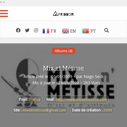
"
"
FR
EN
PT
Albums (4)
Mix et Métisse
Article créé le : 01/01/2009
par
Nago Seck
Mis à jour le : 24/05/2020
263 Vues
Pays:
France
Mail :
http://www.mixetmetisse.com
Site :
mixetmetisse@gmail.com
Date de création :
2009