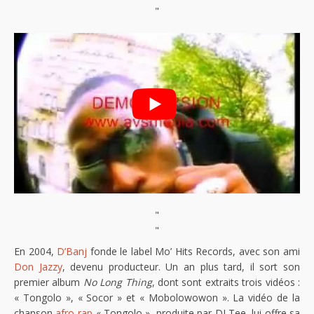
"
"
"
En 2004,
D’Banj
fonde le label Mo’ Hits Records, avec son ami
Don Jazzy
, devenu producteur. Un an plus tard, il sort son
premier album
No Long Thing
, dont sont extraits trois vidéos :
« Tongolo », « Socor » et « Mobolowowon ». La vidéo de la
chanson
afro-rap
« Tongolo », produite par DJ Tee, lui offre sa