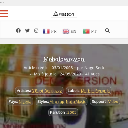
"
"
FR
EN
PT
Mobolowowon
Article créé le : 03/01/2008
par
Nago Seck
Mis à jour le : 24/05/2020
41 Vues
Artistes:
D'Banj
,
Don Jazzy
Labels:
Mo’ Hits Records
Pays:
Nigeria
Styles:
Afro-rap
,
Naija Music
Support :
Vidéo
Parution :
2005