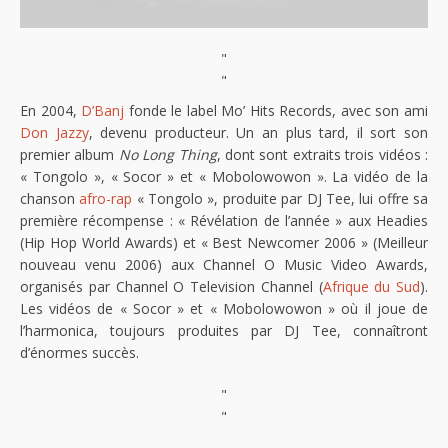
"
"
En 2004,
D’Banj
fonde le label Mo’ Hits Records, avec son ami
Don Jazzy
, devenu producteur. Un an plus tard, il sort son
premier album
No Long Thing
, dont sont extraits trois vidéos :
« Tongolo », « Socor » et « Mobolowowon ». La vidéo de la
chanson
afro-rap
« Tongolo », produite par DJ Tee, lui offre sa
première récompense : « Révélation de l’année » aux Headies
(Hip Hop World Awards) et « Best Newcomer 2006 » (Meilleur
nouveau venu 2006) aux Channel O Music Video Awards,
organisés par Channel O Television Channel (
Afrique du Sud
).
Les vidéos de « Socor » et « Mobolowowon » où il joue de
l’harmonica, toujours produites par DJ Tee, connaîtront
d’énormes succès.
"
"