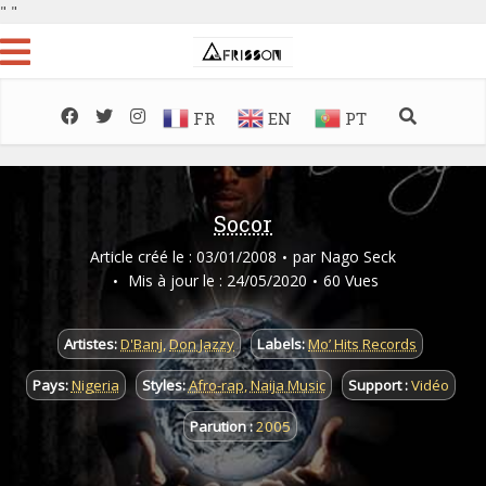
"
"
FR
EN
PT
Socor
Article créé le : 03/01/2008
par
Nago Seck
Mis à jour le : 24/05/2020
60 Vues
Artistes:
D'Banj
,
Don Jazzy
Labels:
Mo’ Hits Records
Pays:
Nigeria
Styles:
Afro-rap
,
Naija Music
Support :
Vidéo
Parution :
2005