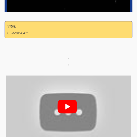
“
Titre:
1. Socor 4:41”
"
"