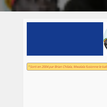
“
Sorti en 2004 par Brian Chilala, Mwalala fusionne le kal