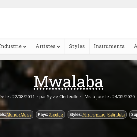
Industrie
Artistes
Styles
Instruments
A
Mwalaba
réé le : 22/08/2011
par
Sylvie Clerfeuille
Mis à jour le : 24/05/2020
ls:
Mondo Music
Pays:
Zambie
Styles:
Afro-reggae
,
Kalindula
Sup