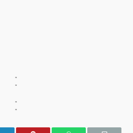
"
"
"
"