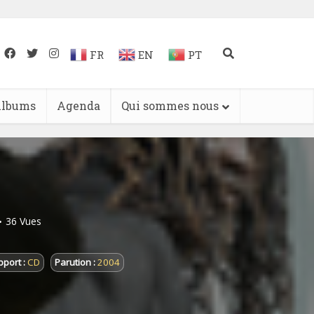
FR
EN
PT
lbums
Agenda
Qui sommes nous
36 Vues
port :
CD
Parution :
2004