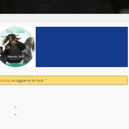
indula
, le reggae et le rock. ”
"
"