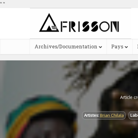
"
"
Archives/Documentation
Pays
Article c
Artistes:
Brian Chilala
Labe