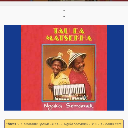
"
"
“
Titres
: - 1. Malhome Special - 4:13 - 2. Ngaka Semameli - 3:32 - 3. Phamo Kate