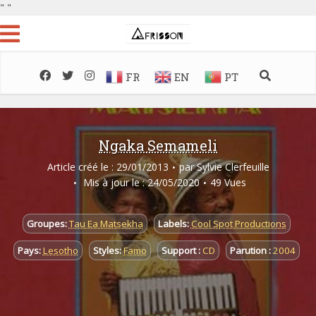
"
"
FR
EN
PT
Ngaka Semameli
Article créé le : 29/01/2013
par
Sylvie Clerfeuille
Mis à jour le : 24/05/2020
49 Vues
Groupes:
Tau Ea Matsekha
Labels:
Cool Spot Productions
Pays:
Lesotho
Styles:
Famo
Support :
CD
Parution :
2004