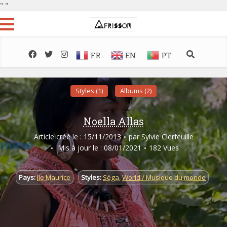
"
"
FR
EN
PT
Styles (1)
Albums (2)
Noella Allas
Article créé le : 15/11/2013
par
Sylvie Clerfeuille
Mis à jour le : 08/01/2021
182 Vues
Pays:
Ile Maurice
Styles:
Séga
,
World / Musique du monde