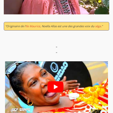
“Originaire de l'
Ile Maurice
, Noella Allas est une des grandes voix du
séga
.”
"
"