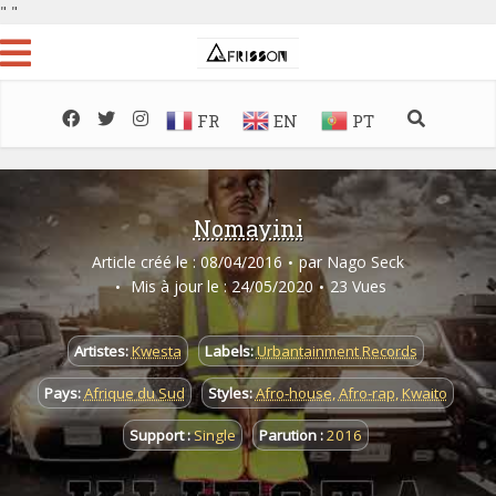
"
"
FR
EN
PT
Nomayini
Article créé le : 08/04/2016
par
Nago Seck
Mis à jour le : 24/05/2020
23 Vues
Artistes:
Kwesta
Labels:
Urbantainment Records
Pays:
Afrique du Sud
Styles:
Afro-house
,
Afro-rap
,
Kwaito
Support :
Single
Parution :
2016