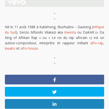
"
"
Né le 11 août 1988 à Katlehong, Ekurhuleni – Gauteng (
Afrique
du Sud
), Senzo Mfundo Vilakazi aka
Kwesta
ou DaKAR (« Da
King of Afrikan Rap » ou « Le roi du rap africain ») est un
auteur-compositeur, interprète et rappeur mêlant
afro-rap
,
kwaito
et
afro-house
.
"
"