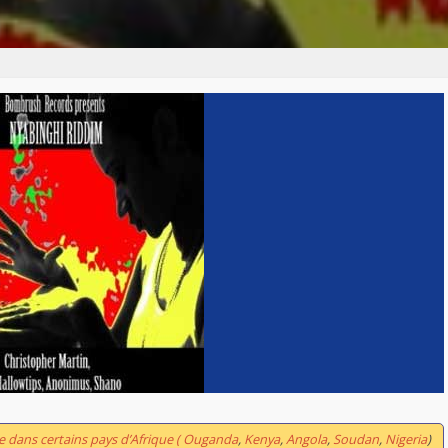
le dans certains pays d’Afrique ( Ouganda
,
Kenya
,
Angola
,
Soudan
,
Nigeria
)