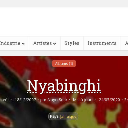
Industrie
Artistes
Styles
Instruments
A
Albums (1)
Nyabinghi
 créé le : 18/12/2007
par
Nago Seck
Mis à jour le : 24/05/2020
5
Pays:
Jamaïque