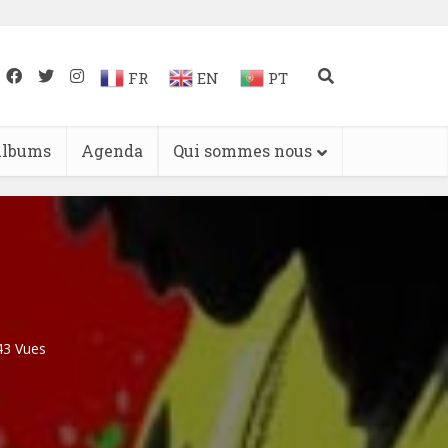
FR
EN
PT
lbums
Agenda
Qui sommes nous
43 Vues