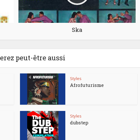
Ska
rez peut-être aussi
Styles
Afrofuturisme
Styles
dubstep