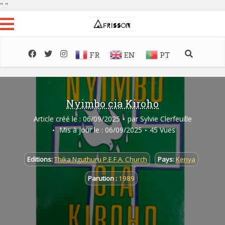
"
"
FR
EN
PT
Nyimbo cia Kiroho
Article créé le : 06/09/2025
par
Sylvie Clerfeuille
Mis à jour le : 06/09/2025
45 Vues
Editions:
Thika Nguthuru P.E.F.A. Church
Pays:
Kenya
Parution :
1989