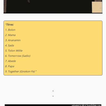
“
Titres:
1. Bolon
2. Mama
3. Ananamin
4. Sada
5. Tolon Wilile
6. Tomorrow (Sadio)
7. Abede
8. Papa
9. Together (Gnokon Fe) ”
"
"