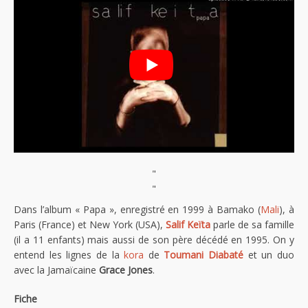
"
"
Dans l’album « Papa », enregistré en 1999 à Bamako (
Mali
), à
Paris (France) et New York (USA),
Salif Keïta
parle de sa famille
(il a 11 enfants) mais aussi de son père décédé en 1995. On y
entend les lignes de la
kora
de
Toumani Diabaté
et un duo
avec la Jamaïcaine
Grace Jones
.
Fiche