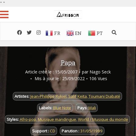
"
"
FR
EN
PT
Papa
Article créé le : 15/05/2007
par
Nago Seck
Mis à jour le : 25/09/2022
106 Vues
Artistes:
Jean-Philippe Rykiel
,
Salif Keïta
,
Toumani Diabaté
Labels:
Blue Note
Pays:
Mali
Styles:
Afro-pop
,
Musique mandingue
,
World / Musique du monde
Support :
CD
Parution :
31/05/1999