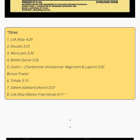
“
Titres:
1. Lok.Mop 4:29
2. Douala 3:23
3. More Jam 3:26
4. Bottle Dance 3:26
5. Outro – Charbonner (Voicecover Negrissim & Lapiro) 3:32
Bonus Tracks
6. Tchale 3:15
7. Getem (Gettam) (Avoir) 3:37
8. Lok.Mop (Remix Free-Verse) 4:11 ”
"
"