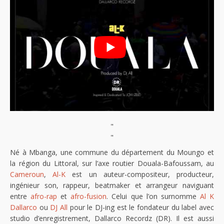
"
"
Né à Mbanga, une commune du département du Moungo et
la région du Littoral, sur l’axe routier Douala-Bafoussam, au
Cameroun
,
Al-K
est un auteur-compositeur, producteur,
ingénieur son, rappeur, beatmaker et arrangeur naviguant
entre
afro-rap
et
afro-fusion
. Celui que l’on surnomme
Al K
Dallarco
ou
DJ All
pour le DJ-ing est le fondateur du label avec
studio d’enregistrement, Dallarco Recordz (DR). Il est aussi