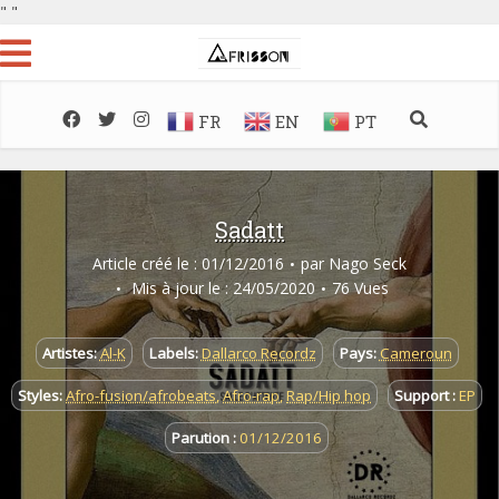
"
"
FR
EN
PT
Sadatt
Article créé le : 01/12/2016
par
Nago Seck
Mis à jour le : 24/05/2020
76 Vues
Artistes:
Al-K
Labels:
Dallarco Recordz
Pays:
Cameroun
Styles:
Afro-fusion/afrobeats
,
Afro-rap
,
Rap/Hip hop
Support :
EP
Parution :
01/12/2016