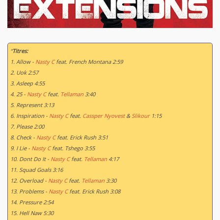
“
Titres:
1. Allow -
Nasty C
feat. French Montana 2:59
2. Uok 2:57
3. Asleep 4:55
4. 25 -
Nasty C
feat.
Tellaman
3:40
5. Represent 3:13
6. Inspiration -
Nasty C
feat.
Cassper Nyovest
&
Slikour
1:15
7. Please 2:00
8. Check -
Nasty C
feat. Erick Rush 3:51
9. I Lie -
Nasty C
feat. Tshego 3:55
10. Dont Do It -
Nasty C
feat.
Tellaman
4:17
11. Squad Goals 3:16
12. Overload -
Nasty C
feat.
Tellaman
3:30
13. Problems -
Nasty C
feat. Erick Rush 3:08
14. Pressure 2:54
15. Hell Naw 5:30