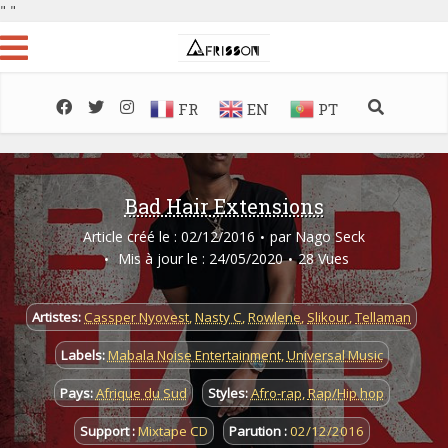
"
"
FR
EN
PT
Bad Hair Extensions
Article créé le : 02/12/2016
par
Nago Seck
Mis à jour le : 24/05/2020
28 Vues
Artistes:
Cassper Nyovest
,
Nasty C
,
Rowlene
,
Slikour
,
Tellaman
Labels:
Mabala Noise Entertainment
,
Universal Music
Pays:
Afrique du Sud
Styles:
Afro-rap
,
Rap/Hip hop
Support :
Mixtape CD
Parution :
02/12/2016