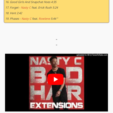
16. Good Girls And Snapchat Hoes 4:35
17. Forget -
Nasty C
feat. Erick Rush 5:24
18. Vent 2:42
19. Phases -
Nasty C
feat.
Rowlene
5:44 ”
"
"