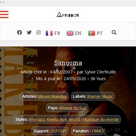
"
"
FR
EN
PT
Sangoma
Article créé le : 04/02/2007
par
Sylvie Clerfeuille
Mis à jour le : 24/05/2020
36 Vues
Artistes:
Miriam Makeba
Labels:
Warner Music
Pays:
Afrique du Sud
Styles:
Afro-jazz
,
Kwela /Jive
,
World / Musique du monde
Support :
2LP/33T
Parution :
1988