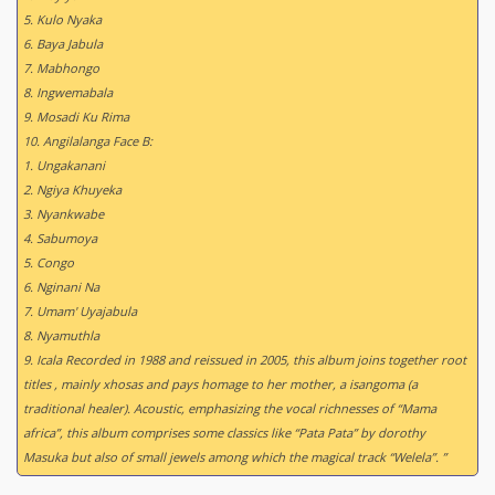
5. Kulo Nyaka
6. Baya Jabula
7. Mabhongo
8. Ingwemabala
9. Mosadi Ku Rima
10. Angilalanga Face B:
1. Ungakanani
2. Ngiya Khuyeka
3. Nyankwabe
4. Sabumoya
5. Congo
6. Nginani Na
7. Umam' Uyajabula
8. Nyamuthla
9. Icala Recorded in 1988 and reissued in 2005, this album joins together root
titles , mainly xhosas and pays homage to her mother, a isangoma (a
traditional healer). Acoustic, emphasizing the vocal richnesses of “Mama
africa”, this album comprises some classics like “Pata Pata” by dorothy
Masuka but also of small jewels among which the magical track “Welela”. ”