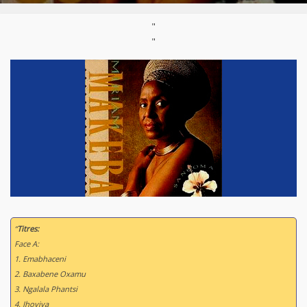
"
"
“
Titres:
Face A:
1. Emabhaceni
2. Baxabene Oxamu
3. Ngalala Phantsi
4. Ihoyiya