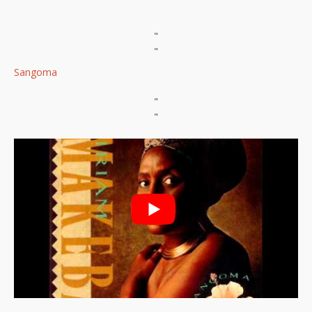
"
"
Sangoma
"
"