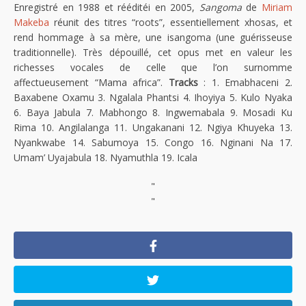
Enregistré en 1988 et rééditéi en 2005,
Sangoma
de
Miriam
Makeba
réunit des titres “roots”, essentiellement xhosas, et
rend hommage à sa mère, une isangoma (une guérisseuse
traditionnelle). Très dépouillé, cet opus met en valeur les
richesses vocales de celle que l’on surnomme
affectueusement “Mama africa”.
Tracks
: 1. Emabhaceni 2.
Baxabene Oxamu 3. Ngalala Phantsi 4. Ihoyiya 5. Kulo Nyaka
6. Baya Jabula 7. Mabhongo 8. Ingwemabala 9. Mosadi Ku
Rima 10. Angilalanga 11. Ungakanani 12. Ngiya Khuyeka 13.
Nyankwabe 14. Sabumoya 15. Congo 16. Nginani Na 17.
Umam’ Uyajabula 18. Nyamuthla 19. Icala
"
"