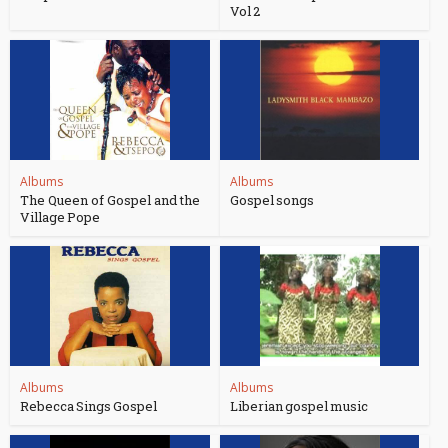
Vol 2
Albums
Albums
The Queen of Gospel and the
Gospel songs
Village Pope
Albums
Albums
Rebecca Sings Gospel
Liberian gospel music