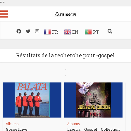
"
"
FR
EN
PT
Résultats de la recherche pour -gospel
"
"
Albums
Albums
Gospel Live
Liberia Gospel Collection