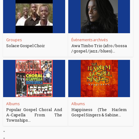
Groupes
Événements archivés
Solace Gospel Choir
Awa Timbo Trio (afro / bossa
/ gospel / jazz / blues)...
Albums
Albums
Popular Gospel Choral And
Happiness (The Harlem
A-Capella From The
Gospel Singers & Sabine...
Townships...
"