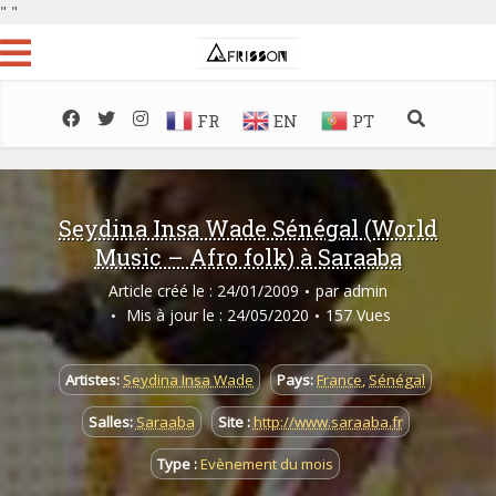
"
"
FR
EN
PT
Seydina Insa Wade Sénégal (World
Music – Afro folk) à Saraaba
Article créé le : 24/01/2009
par
admin
Mis à jour le : 24/05/2020
157 Vues
Artistes:
Seydina Insa Wade
Pays:
France
,
Sénégal
Salles:
Saraaba
Site :
http://www.saraaba.fr
Type :
Evènement du mois