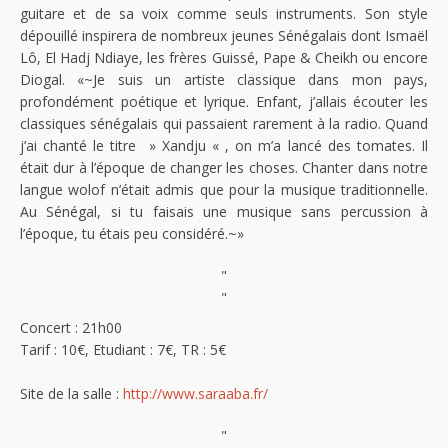
guitare et de sa voix comme seuls instruments. Son style
dépouillé inspirera de nombreux jeunes Sénégalais dont Ismaël
Lô, El Hadj Ndiaye, les frères Guissé, Pape & Cheikh ou encore
Diogal. «~Je suis un artiste classique dans mon pays,
profondément poétique et lyrique. Enfant, j’allais écouter les
classiques sénégalais qui passaient rarement à la radio. Quand
j’ai chanté le titre » Xandju « , on m’a lancé des tomates. Il
était dur à l’époque de changer les choses. Chanter dans notre
langue wolof n’était admis que pour la musique traditionnelle.
Au Sénégal, si tu faisais une musique sans percussion à
l’époque, tu étais peu considéré.~»
"
"
Concert : 21h00
Tarif : 10€, Etudiant : 7€, TR : 5€
Site de la salle :
http://www.saraaba.fr/
"