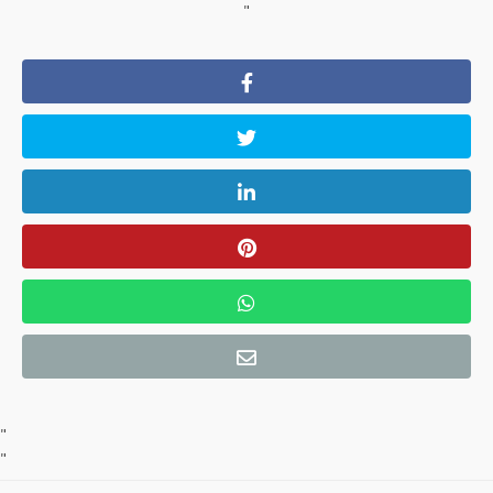
"
"
"