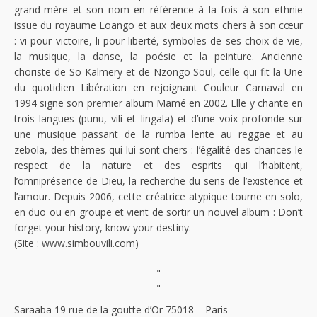
grand-mère et son nom en référence à la fois à son ethnie
issue du royaume Loango et aux deux mots chers à son cœur
: vi pour victoire, li pour liberté, symboles de ses choix de vie,
la musique, la danse, la poésie et la peinture. Ancienne
choriste de So Kalmery et de Nzongo Soul, celle qui fit la Une
du quotidien Libération en rejoignant Couleur Carnaval en
1994 signe son premier album Mamé en 2002. Elle y chante en
trois langues (punu, vili et lingala) et d’une voix profonde sur
une musique passant de la rumba lente au reggae et au
zebola, des thèmes qui lui sont chers : l’égalité des chances le
respect de la nature et des esprits qui l’habitent,
l’omniprésence de Dieu, la recherche du sens de l’existence et
l’amour. Depuis 2006, cette créatrice atypique tourne en solo,
en duo ou en groupe et vient de sortir un nouvel album : Don’t
forget your history, know your destiny.
(Site : www.simbouvili.com)
"
"
Saraaba 19 rue de la goutte d’Or 75018 – Paris