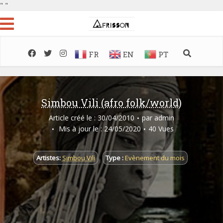
"
"
FR
EN
PT
Simbou Vili (afro folk/world)
Article créé le : 30/04/2010
par
admin
Mis à jour le : 24/05/2020
40 Vues
Artistes:
Simbou Vili
Type :
Evènement du mois