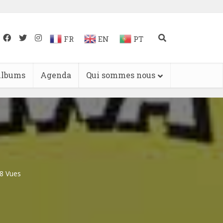
FR
EN
PT
lbums
Agenda
Qui sommes nous
8 Vues