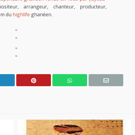
ositeur, arrangeur, chanteur, producteur,
nom du
highlife
ghanéen.
"
"
"
"