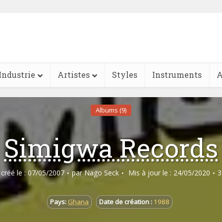
Industrie
Artistes
Styles
Instruments
A
Albums (9)
Simigwa Records
e créé le : 07/05/2007
par
Nago Seck
Mis à jour le : 24/05/2020
3
Pays:
Ghana
Date de création :
1988