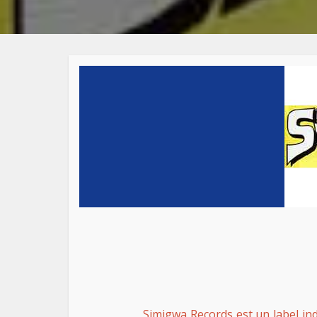
Simigwa Records est un label i