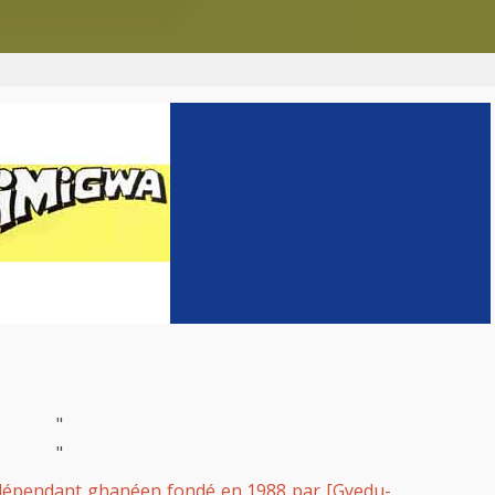
"
"
ndépendant ghanéen fondé en 1988 par [Gyedu-