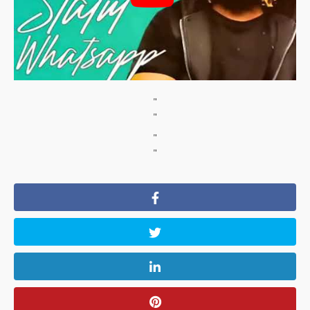
"
"
"
"