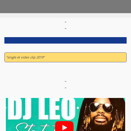
"
"
“single et video clip 2019”
"
"