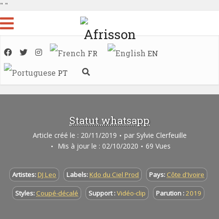
"
"
FR
EN
PT
Statut whatsapp
Article créé le : 20/11/2019
par
Sylvie Clerfeuille
Mis à jour le : 02/10/2020
69 Vues
Artistes:
DJ Leo
Labels:
Kdo du Ciel Prod
Pays:
Côte d'Ivoire
Styles:
Coupé-décalé
Support :
Vidéo-clip
Parution :
2019