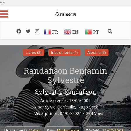
"
"
FR
EN
PT
Livres (2)
Instruments (1)
Albums (5)
Randafison Benjamin
Sylvestre
Sylvestre Randafison
Article créé le : 13/05/2009
par
Sylvie Clerfeuille
,
Nago Seck
Mis à jour le : 04/03/2024
294 Vues
Instruments:
Valiha
Pays:
Madagascar
Décédé :
12/07/2003