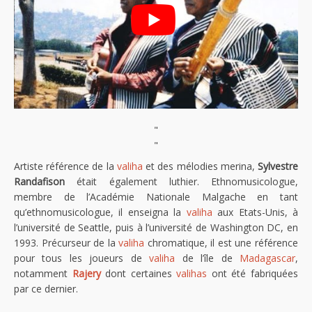
"
"
Artiste référence de la
valiha
et des mélodies merina,
Sylvestre
Randafison
était également luthier. Ethnomusicologue,
membre de l’Académie Nationale Malgache en tant
qu’ethnomusicologue, il enseigna la
valiha
aux Etats-Unis, à
l’université de Seattle, puis à l’université de Washington DC, en
1993. Précurseur de la
valiha
chromatique, il est une référence
pour tous les joueurs de
valiha
de l’île de
Madagascar
,
notamment
Rajery
dont certaines
valihas
ont été fabriquées
par ce dernier.