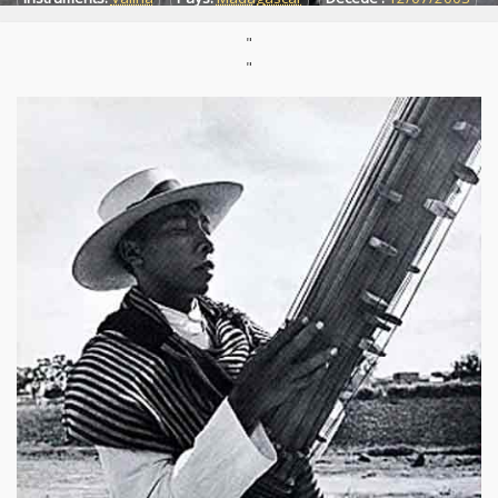
Né :
31/12/1928
"
"