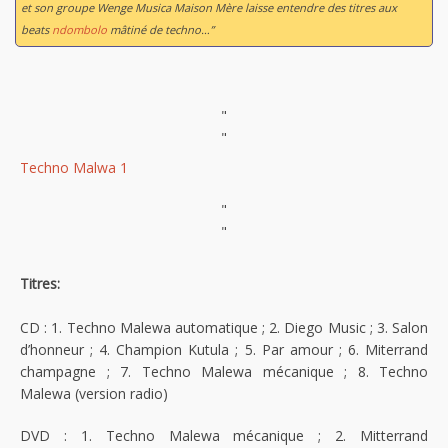
et son groupe Wenge Musica Maison Mère laisse entendre des titres aux
beats
ndombolo
mâtiné de techno…”
"
"
Techno Malwa 1
"
"
Titres:
CD : 1. Techno Malewa automatique ; 2. Diego Music ; 3. Salon
d’honneur ; 4. Champion Kutula ; 5. Par amour ; 6. Miterrand
champagne ; 7. Techno Malewa mécanique ; 8. Techno
Malewa (version radio)
DVD : 1. Techno Malewa mécanique ; 2. Mitterrand