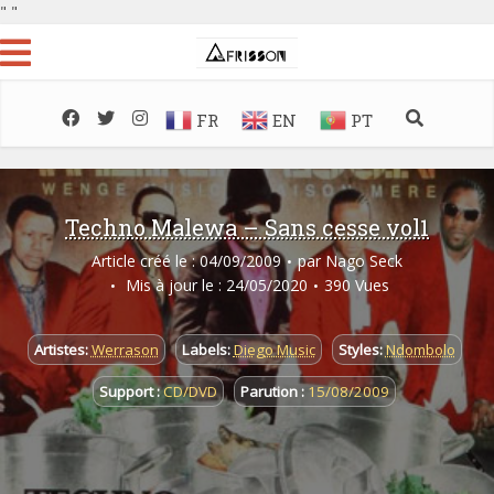
"
"
FR
EN
PT
Techno Malewa – Sans cesse vol1
Article créé le : 04/09/2009
par
Nago Seck
Mis à jour le : 24/05/2020
390 Vues
Artistes:
Werrason
Labels:
Diego Music
Styles:
Ndombolo
Support :
CD/DVD
Parution :
15/08/2009