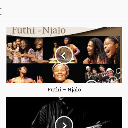
"
"
Futhi – Njalo