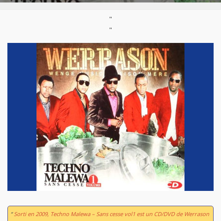
"
"
“
Sorti en 2009,
Techno Malewa – Sans cesse vol1
est un CD/DVD de Werrason