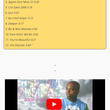
4. Spjam Dint Nhas Oi 5:20
5. Cré Sabe 2008 5:18
6. Joia 5:02
7. Bo é Kel Amjer 4:15
8. Deeper 4:17
9. Bo & Nha Melodia 4:56
10. Faze Amor Ma Bo 5:02
11. You're Beautiful 4:21
12. Um Desizão 3:44 ”
"
"