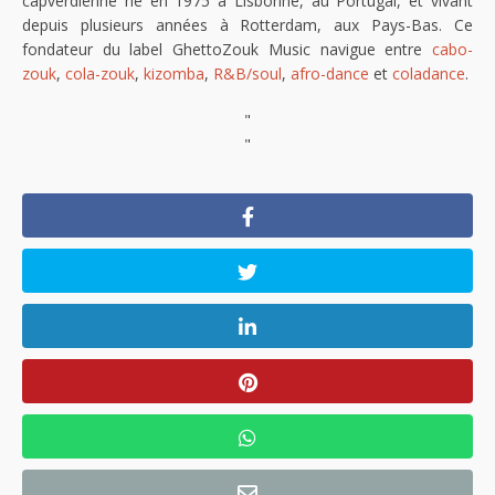
capverdienne né en 1975 à Lisbonne, au Portugal, et vivant
depuis plusieurs années à Rotterdam, aux Pays-Bas. Ce
fondateur du label GhettoZouk Music navigue entre
cabo-
zouk
,
cola-zouk
,
kizomba
,
R&B/soul
,
afro-dance
et
coladance
.
"
"