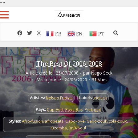
"
"
FR
EN
PT
The Best Of 2006-2008
Article créé le : 25/07/2008
par
Nago Seck
Mis à jour le : 24/05/2020
31 Vues
Artistes:
Nelson Freitas
Labels:
Vidisco
Pays:
Cap-Vert
,
Pays-Bas
,
Portugal
Styles:
Afro-fusion/afrobeats
,
Cabo-love
,
Cabo-zouk/cola-zouk
,
Kizomba
,
RnB/Soul