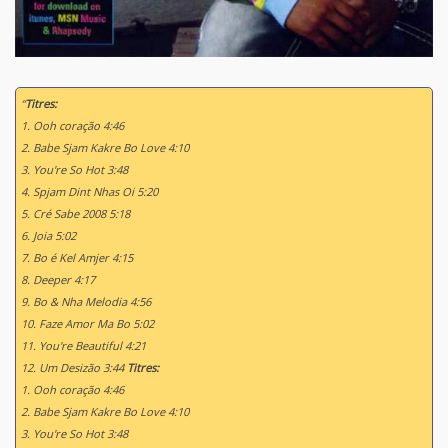
“
Titres:
1. Ooh coração 4:46
2. Babe Sjam Kakre Bo Love 4:10
3. You're So Hot 3:48
4. Spjam Dint Nhas Oi 5:20
5. Cré Sabe 2008 5:18
6. Joia 5:02
7. Bo é Kel Amjer 4:15
8. Deeper 4:17
9. Bo & Nha Melodia 4:56
10. Faze Amor Ma Bo 5:02
11. You're Beautiful 4:21
12. Um Desizão 3:44
Titres:
1. Ooh coração 4:46
2. Babe Sjam Kakre Bo Love 4:10
3. You're So Hot 3:48