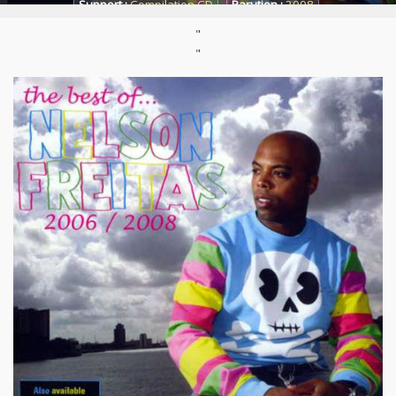
Support :
Compilation CD
Parution :
2008
"
"