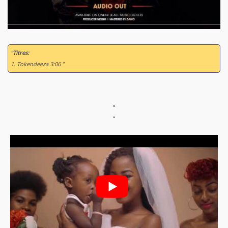
“
Titres:
1. Tokendeeza 3:06 ”
"
"