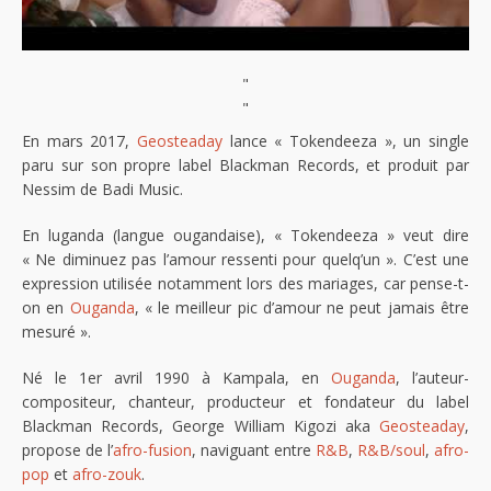
"
"
En mars 2017,
Geosteaday
lance « Tokendeeza », un single
paru sur son propre label Blackman Records, et produit par
Nessim de Badi Music.
En luganda (langue ougandaise), « Tokendeeza » veut dire
« Ne diminuez pas l’amour ressenti pour quelq’un ». C’est une
expression utilisée notamment lors des mariages, car pense-t-
on en
Ouganda
, « le meilleur pic d’amour ne peut jamais être
mesuré ».
Né le 1er avril 1990 à Kampala, en
Ouganda
, l’auteur-
compositeur, chanteur, producteur et fondateur du label
Blackman Records, George William Kigozi aka
Geosteaday
,
propose de l’
afro-fusion
, naviguant entre
R&B
,
R&B/soul
,
afro-
pop
et
afro-zouk
.