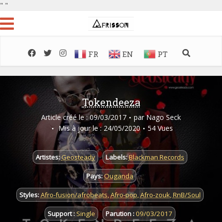
"
"
FR
EN
PT
Tokendeeza
Article créé le : 09/03/2017
par
Nago Seck
Mis à jour le : 24/05/2020
54 Vues
Artistes:
Geosteady
Labels:
Blackman Records
Pays:
Ouganda
Styles:
Afro-fusion/afrobeats
,
Afro-pop
,
Afro-zouk
,
RnB/Soul
Support :
Single
Parution :
09/03/2017