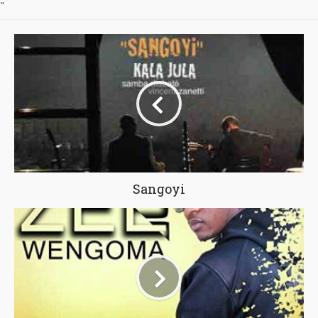
"
Sangoyi