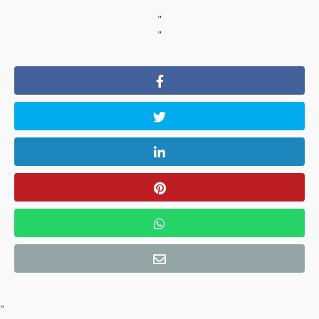
"
"
"