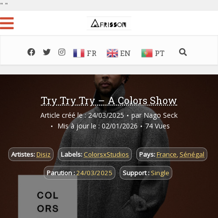
"
"
FR
EN
PT
Try Try Try – A Colors Show
Article créé le : 24/03/2025
par
Nago Seck
Mis à jour le : 02/01/2026
74 Vues
Artistes:
Disiz
Labels:
ColorsxStudios
Pays:
France
,
Sénégal
Parution :
24/03/2025
Support :
Single