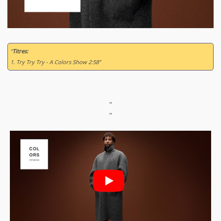
“
Titres:
1. Try Try Try - A Colors Show 2:58”
"
"