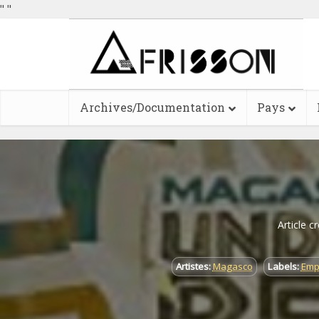
"
"
Archives/Documentation
Pays
Article c
Artistes:
Magasco
Labels:
Emp