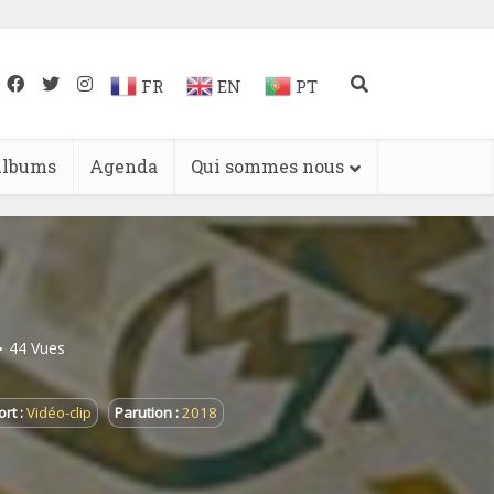
FR
EN
PT
lbums
Agenda
Qui sommes nous
44 Vues
rt :
Vidéo-clip
Parution :
2018