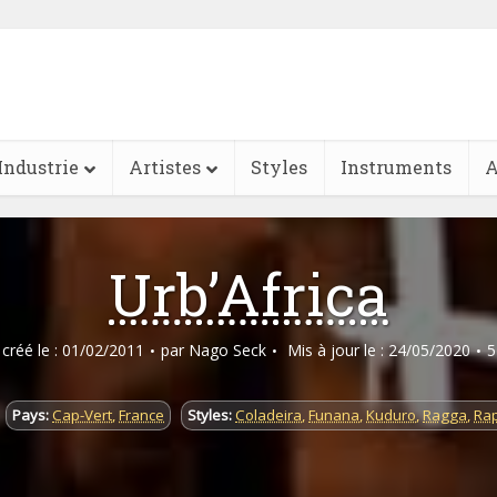
Industrie
Artistes
Styles
Instruments
A
Urb’Africa
e créé le : 01/02/2011
par
Nago Seck
Mis à jour le : 24/05/2020
5
Pays:
Cap-Vert
,
France
Styles:
Coladeira
,
Funana
,
Kuduro
,
Ragga
,
Rap