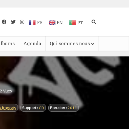
FR
EN
PT
lbums
Agenda
Qui sommes nous
2 Vues
 français
Support :
CD
Parution :
2011