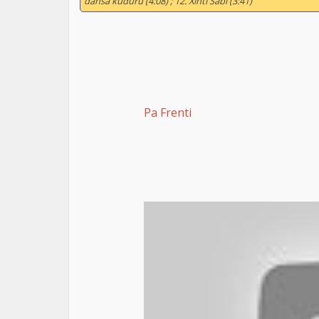
dansa kuduru (4:08) ; 12. Xinti Sabi (3:41) ”
Pa Frenti