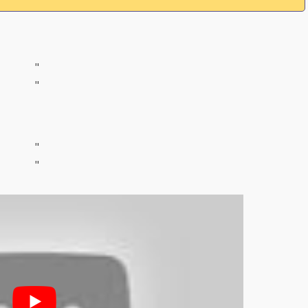
"
"
"
"