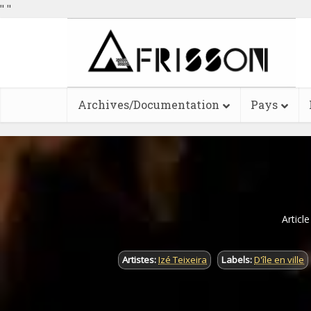
"
"
Archives/Documentation
Pays
Articl
Artistes:
Izé Teixeira
Labels:
D'île en ville