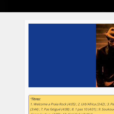
“
Titres:
1. Welcome a Praia Rock (4:05) ; 2. Urb'Africa (3:42) ; 3. Pet
(3:44) ; 7. Pas fatigué (4:08) ; 8. 1 pas 10 (4:01) ; 9. Soukou