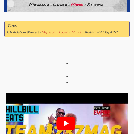
“
Titres:
1. Validation (Power) -
Magasco
x
Locko
x
Mimie
x [Rythmz-21413] 4:27”
"
"
"
"