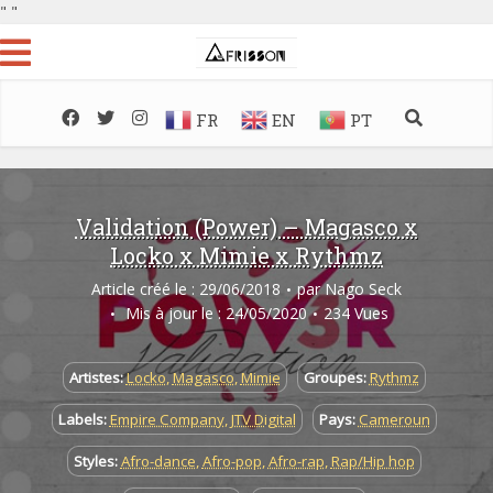
"
"
FR
EN
PT
Validation (Power) – Magasco x
Locko x Mimie x Rythmz
Article créé le : 29/06/2018
par
Nago Seck
Mis à jour le : 24/05/2020
234 Vues
Artistes:
Locko
,
Magasco
,
Mimie
Groupes:
Rythmz
Labels:
Empire Company
,
JTV Digital
Pays:
Cameroun
Styles:
Afro-dance
,
Afro-pop
,
Afro-rap
,
Rap/Hip hop