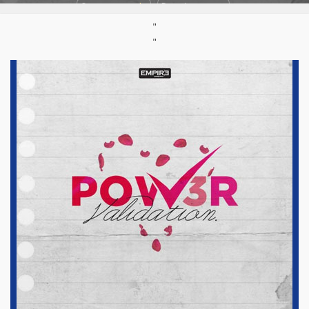
Support :
Single
Parution :
2018
"
"