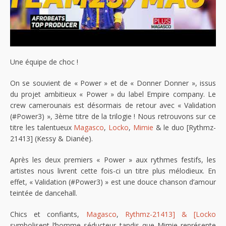
Une équipe de choc !
On se souvient de « Power » et de « Donner Donner », issus
du projet ambitieux « Power » du label Empire company. Le
crew camerounais est désormais de retour avec « Validation
(#Power3) », 3ème titre de la trilogie ! Nous retrouvons sur ce
titre les talentueux
Magasco
,
Locko
,
Mimie
& le duo [Rythmz-
21413] (Kessy & Dianée).
Après les deux premiers « Power » aux rythmes festifs, les
artistes nous livrent cette fois-ci un titre plus mélodieux. En
effet, « Validation (#Power3) » est une douce chanson d’amour
teintée de dancehall.
Chics et confiants,
Magasco
,
Rythmz-21413] & [Locko
symbolisent l’homme séducteur tandis que Mimie représente