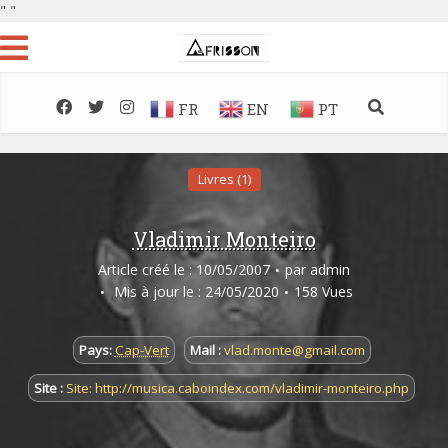
"
"
FR
EN
PT
Livres (1)
Vladimir Monteiro
Article créé le : 10/05/2007
par
admin
Mis à jour le : 24/05/2020
158 Vues
Pays:
Cap-Vert
Mail :
vlad.monte@gmail.com
Site :
Site: http://musica.caboindex.com/vladimir-monteiro.php