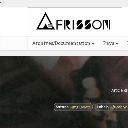
"
"
Archives/Documentation
Pays
Article c
Artistes:
Tim Diabaté
Labels:
Africabox