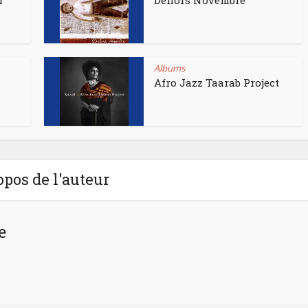
r
Dehors Novembre
Albums
Afro Jazz Taarab Project
opos de l'auteur
e