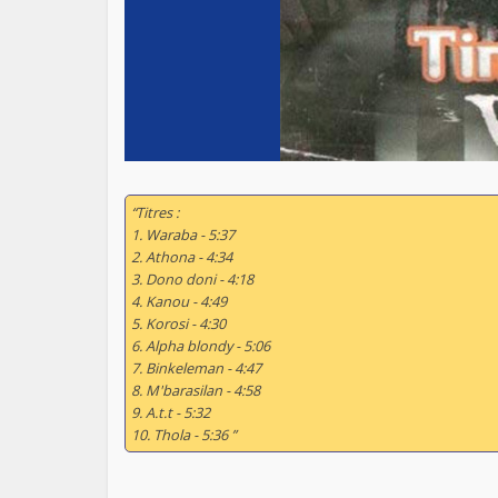
“
Titres :
1. Waraba - 5:37
2. Athona - 4:34
3. Dono doni - 4:18
4. Kanou - 4:49
5. Korosi - 4:30
6. Alpha blondy - 5:06
7. Binkeleman - 4:47
8. M'barasilan - 4:58
9. A.t.t - 5:32
10. Thola - 5:36 ”