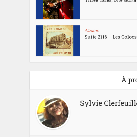
Three Tales, One Guita
Albums
Suite 2116 – Les Colocs
À pr
Sylvie Clerfeuill