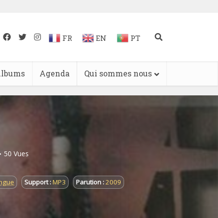
FR
EN
PT
lbums
Agenda
Qui sommes nous
50 Vues
ngue
Support :
MP3
Parution :
2009