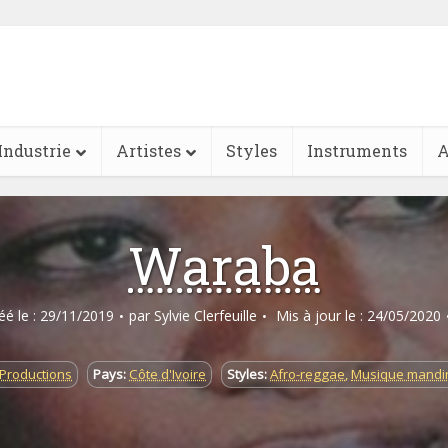
Industrie
Artistes
Styles
Instruments
A
Waraba
réé le : 29/11/2019
par
Sylvie Clerfeuille
Mis à jour le : 24/05/2020
 Productions
Pays:
Côte d'Ivoire
Styles:
Afro-reggae
,
Musique mandi