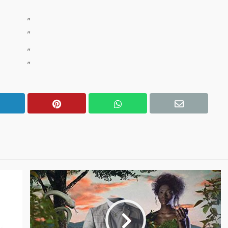
"
"
"
"