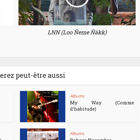
LNN (Loo Ñeme Ñàkk)
rez peut-être aussi
Albums
My Way (Comme
d’habitude)
Albums