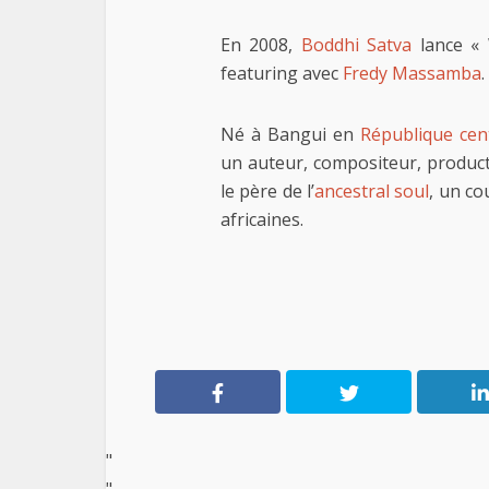
En 2008,
Boddhi Satva
lance « 
featuring avec
Fredy Massamba
.
Né à Bangui en
République cent
un auteur, compositeur, produc
le père de l’
ancestral soul
, un c
africaines.
"