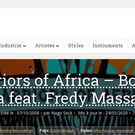
Industrie
Artistes
Styles
Instruments
A
iors of Africa – B
a feat. Fredy Mas
e créé le : 07/10/2008
par
Nago Seck
Mis à jour le : 24/05/2020
7
fering Recordings
Pays:
Centrafrique
Styles:
Afro-house
,
Ancestral 