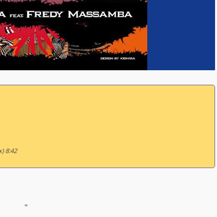
x) 8:42
"