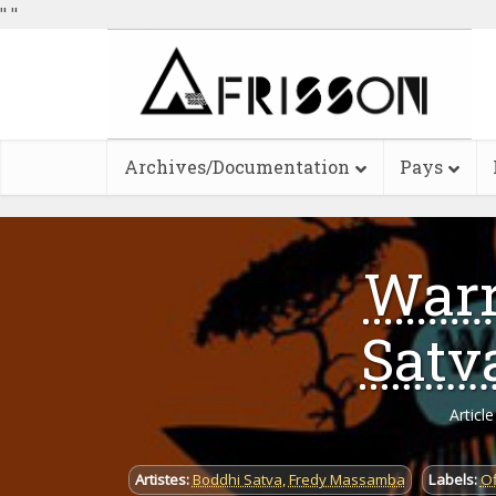
"
"
Archives/Documentation
Pays
Warr
Satv
Articl
Artistes:
Boddhi Satva
,
Fredy Massamba
Labels:
Of