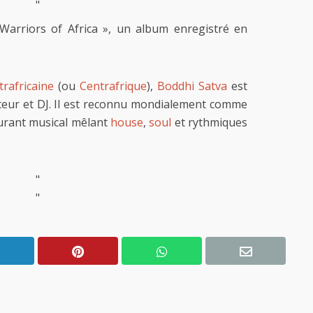
"
Warriors of Africa », un album enregistré en
rafricaine
(ou
Centrafrique
),
Boddhi Satva
est
teur et DJ. Il est reconnu mondialement comme
ourant musical mêlant
house
,
soul
et rythmiques
"
"