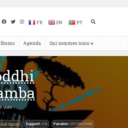
FR
EN
PT
lbums
Agenda
Qui sommes nous
oddhi
samba
9 Vues
soul
,
House
Support :
CD
Parution :
07/10/2008