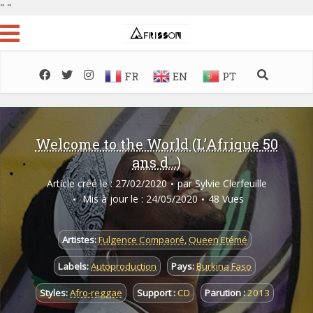
"
"
FR
EN
PT
Welcome to the World (L’Afrique 50
ans d…)
Article créé le : 27/02/2020
par
Sylvie Clerfeuille
Mis à jour le : 24/05/2020
48 Vues
Artistes:
Fulgence Compaoré
,
Queen Etémé
Labels:
Autoproduction
Pays:
Burkina Faso
Styles:
Afro-reggae
Support :
CD
Parution :
2013