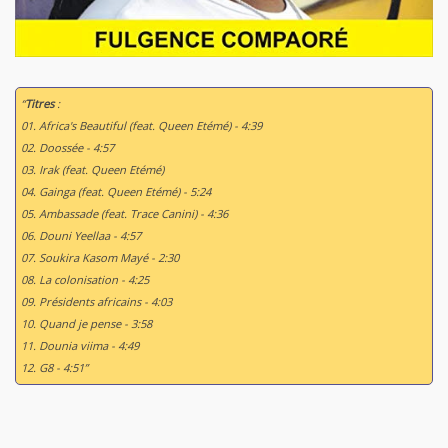
“
Titres
:
01. Africa's Beautiful (feat. Queen Etémé) - 4:39
02. Doossée - 4:57
03. Irak (feat. Queen Etémé)
04. Gainga (feat. Queen Etémé) - 5:24
05. Ambassade (feat. Trace Canini) - 4:36
06. Douni Yeellaa - 4:57
07. Soukira Kasom Mayé - 2:30
08. La colonisation - 4:25
09. Présidents africains - 4:03
10. Quand je pense - 3:58
11. Dounia viima - 4:49
12. G8 - 4:51”