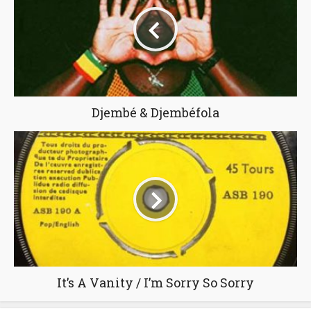
Djembé & Djembéfola
It’s A Vanity / I’m Sorry So Sorry