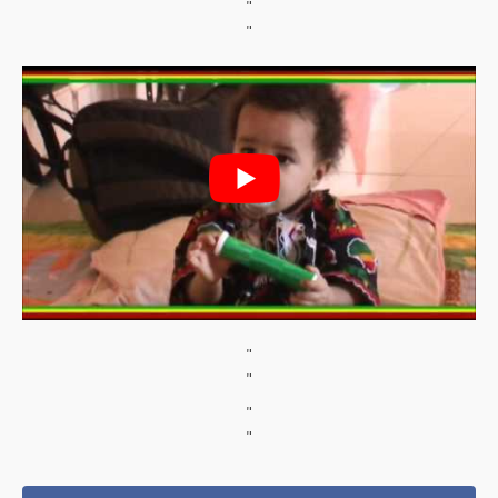
"
"
"
"
"
"