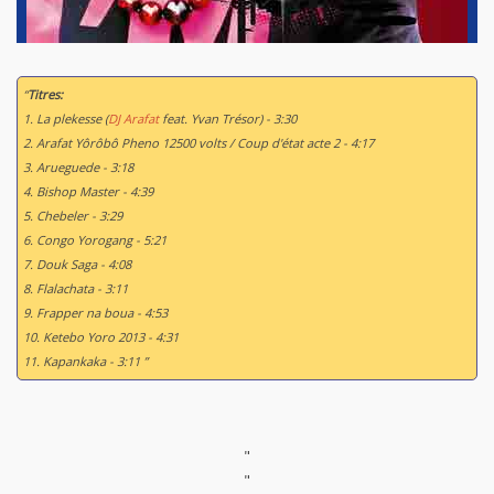
“
Titres:
1. La plekesse (
DJ Arafat
feat. Yvan Trésor) - 3:30
2. Arafat Yôrôbô Pheno 12500 volts / Coup d'état acte 2 - 4:17
3. Arueguede - 3:18
4. Bishop Master - 4:39
5. Chebeler - 3:29
6. Congo Yorogang - 5:21
7. Douk Saga - 4:08
8. Flalachata - 3:11
9. Frapper na boua - 4:53
10. Ketebo Yoro 2013 - 4:31
11. Kapankaka - 3:11 ”
"
"