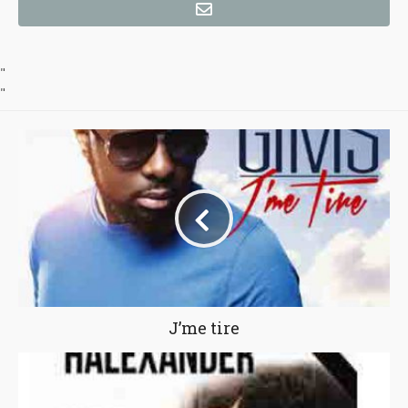
"
"
J’me tire