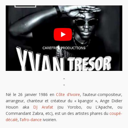
"
"
Né le 26 janvier 1986 en
Côte d’Ivoire
, l’auteur-compositeur,
arrangeur, chanteur et créateur du « kpangor », Ange Didier
Houon aka
DJ Arafat
(ou Yorobo, ou L’Apache, ou
Commandant Zabra, etc), est un des artistes phares du
coupé-
décalé
, l’
afro-dance
ivoirien.