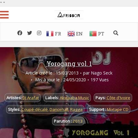
"
"
FR
EN
PT
Yorogang vol. 1
Article créé le : 15/03/2013
par
Nago Seck
Mis à jour le : 24/05/2020
197 Vues
Artistes:
DJ Arafat
Labels:
Akwaaba Music
Pays:
Côte d'Ivoire
Styles:
Coupé-décalé
,
Dancehall
,
Ragga
Support :
Mixtape CD
Parution :
2013