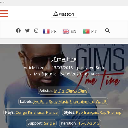
"
"
FR
EN
PT
J’me tire
Article créé le : 15/03/2013
par
Nago Seck
Mis à jour le : 24/05/2020
69 Vues
Artistes:
Maître Gims / Gims
Labels:
Jive Epic
,
Sony Music Entertainment
,
Wati B
Pays:
Congo Kinshasa
,
France
Styles:
Rap français
,
Rap/Hip hop
Support :
Single
Parution :
15/03/2013