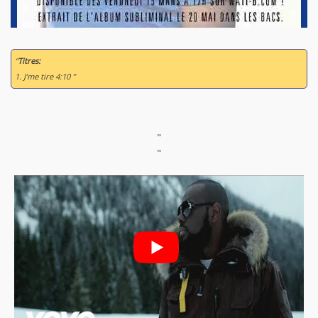
“
Titres:
1. J’me tire 4:10 ”
"
"