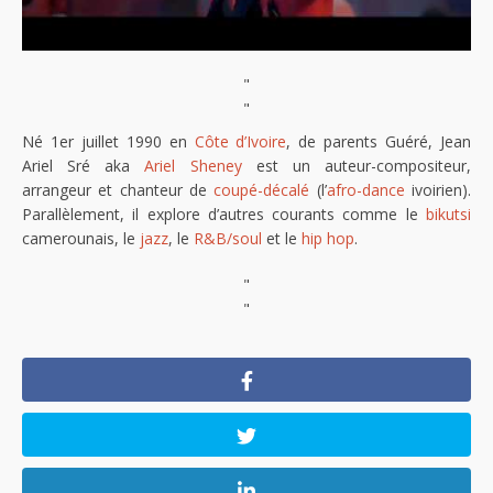
"
"
Né 1er juillet 1990 en
Côte d’Ivoire
, de parents Guéré, Jean
Ariel Sré aka
Ariel Sheney
est un auteur-compositeur,
arrangeur et chanteur de
coupé-décalé
(l’
afro-dance
ivoirien).
Parallèlement, il explore d’autres courants comme le
bikutsi
camerounais, le
jazz
, le
R&B/soul
et le
hip hop
.
"
"