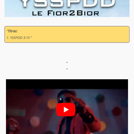
“
Titres:
1. YSSPDD 3:15 ”
"
"