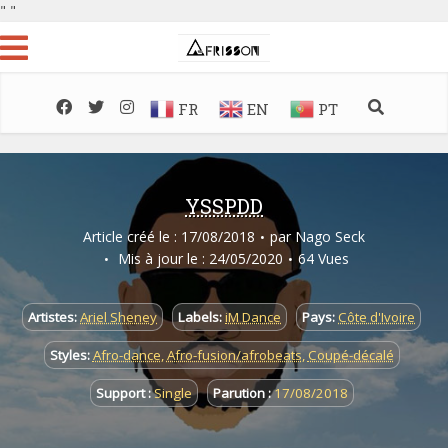
"
"
FR
EN
PT
YSSPDD
Article créé le : 17/08/2018
par
Nago Seck
Mis à jour le : 24/05/2020
64 Vues
Artistes:
Ariel Sheney
Labels:
iM Dance
Pays:
Côte d'Ivoire
Styles:
Afro-dance
,
Afro-fusion/afrobeats
,
Coupé-décalé
Support :
Single
Parution :
17/08/2018