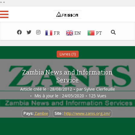
"
"
FR
EN
PT
Livres (1)
Zambia News and Information
Service
Article créé le : 28/08/2012
par
Sylvie Clerfeuille
Mis à jour le : 24/05/2020
125 Vues
Pays:
Zambie
Site :
http://www.zanis.org.zm/