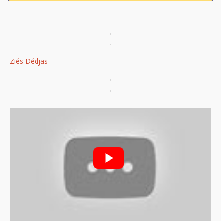
"
"
Ziés Dédjas
"
"