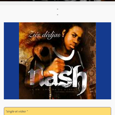
"
"
“single et video ”