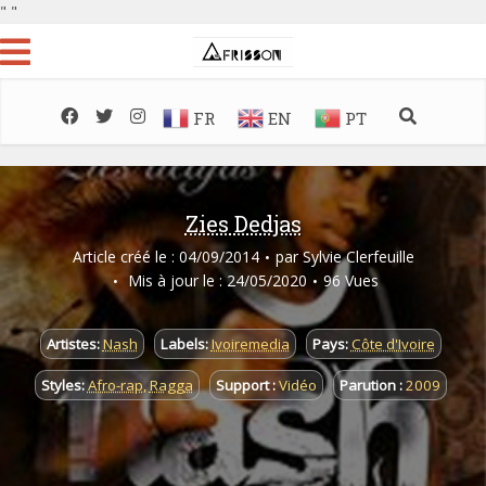
"
"
FR
EN
PT
Zies Dedjas
Article créé le : 04/09/2014
par
Sylvie Clerfeuille
Mis à jour le : 24/05/2020
96 Vues
Artistes:
Nash
Labels:
Ivoiremedia
Pays:
Côte d'Ivoire
Styles:
Afro-rap
,
Ragga
Support :
Vidéo
Parution :
2009