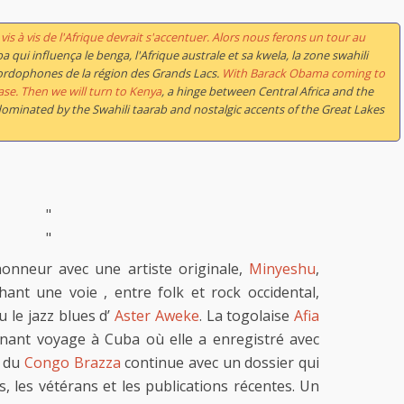
vis à vis de l'Afrique devrait s'accentuer. Alors nous ferons un tour au
a qui influença le benga, l'Afrique australe et sa kwela, la zone swahili
cordophones de la région des Grands Lacs.
With Barack Obama coming to
ase. Then we will turn to Kenya
, a hinge between Central Africa and the
ominated by the Swahili taarab and nostalgic accents of the Great Lakes
"
"
onneur avec une artiste originale,
Minyeshu
,
ant une voie , entre folk et rock occidental,
 le jazz blues d’
Aster Aweke
. La togolaise
Afia
ant voyage à Cuba où elle a enregistré avec
n du
Congo Brazza
continue avec un dossier qui
s, les vétérans et les publications récentes. Un