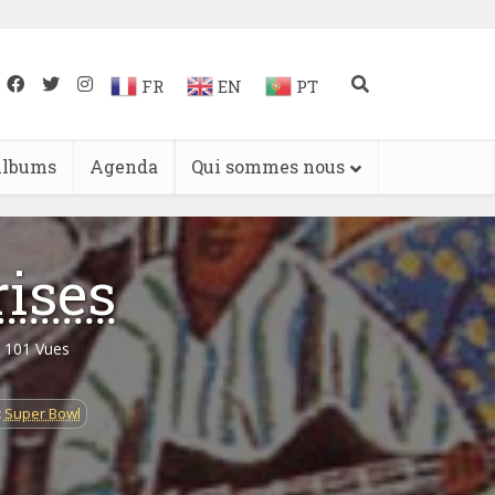
FR
EN
PT
lbums
Agenda
Qui sommes nous
rises
101 Vues
:
Super Bowl