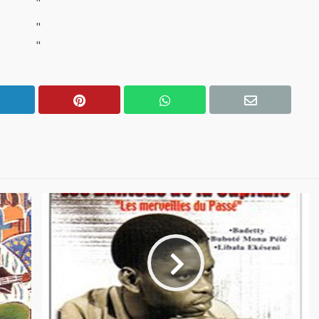
"
"
"