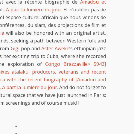
est avec la récente biographie de
Amadou et
li,
A part la lumière du jour
. Et n’oubliez pas de
vel espace culturel africain que nous venons de
conférences, du slam, des projections de film et
ia
will also be honored with an original artist,
lands, seeking a path between Western folk and
 from
Gigi
pop and
Aster Aweke
‘s ethiopian jazz
us her exciting trip to Cuba, where she recorded
he exploration of
Congo Brazzaville> 5943]
ixes atalaku, producers, veterans and recent
rica with the recent biography of [Amadou and
,
a part la lumière du jour
. And do not forget to
ltural space that we have just launched in Paris:
ilm screenings and of course music! !
"