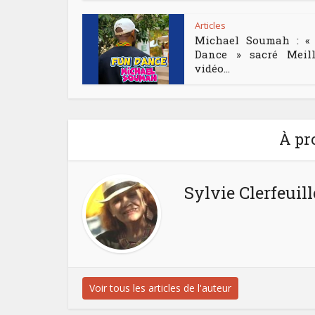
Articles
Michael Soumah : «
Dance » sacré Meill
vidéo...
À pr
Sylvie Clerfeuill
Voir tous les articles de l'auteur