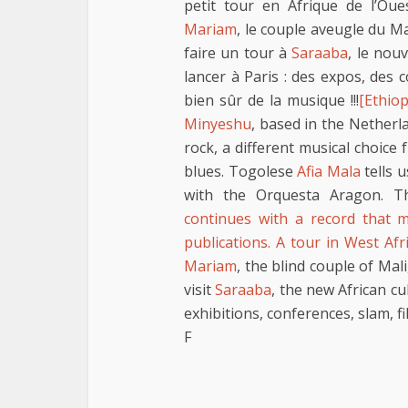
petit tour en Afrique de l’Ou
Mariam
, le couple aveugle du Ma
faire un tour à
Saraaba
, le nou
lancer à Paris : des expos, des 
bien sûr de la musique !!!
[Ethiop
Minyeshu
, based in the Nether
rock, a different musical choice
blues. Togolese
Afia Mala
tells 
with the Orquesta Aragon. T
continues with a record that m
publications. A tour in West Af
Mariam
, the blind couple of Mali
visit
Saraaba
, the new African cu
exhibitions, conferences, slam, f
F