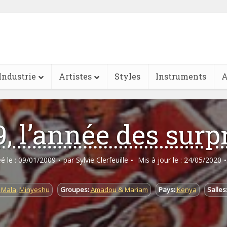
Industrie
Artistes
Styles
Instruments
A
, l’année des surp
éé le : 09/01/2009
par
Sylvie Clerfeuille
Mis à jour le : 24/05/2020
 Mala
,
Minyeshu
Groupes:
Amadou & Mariam
Pays:
Kenya
Salles