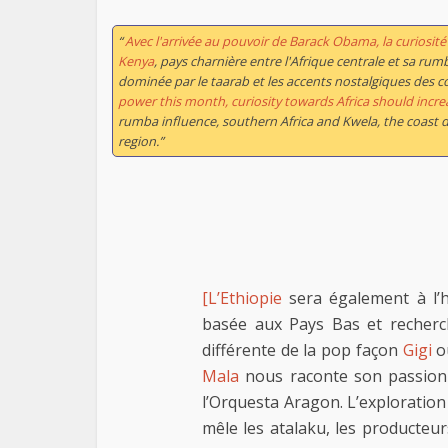
“
Avec l'arrivée au pouvoir de Barack Obama, la curiosité 
Kenya
, pays charnière entre l'Afrique centrale et sa rumb
dominée par le taarab et les accents nostalgiques des 
power this month, curiosity towards Africa should incre
rumba influence, southern Africa and Kwela, the coast d
region.”
[L’Ethiopie
sera également à l’h
basée aux Pays Bas et recherch
différente de la pop façon
Gigi
ou
Mala
nous raconte son passionn
l’Orquesta Aragon. L’exploratio
mêle les atalaku, les producteur