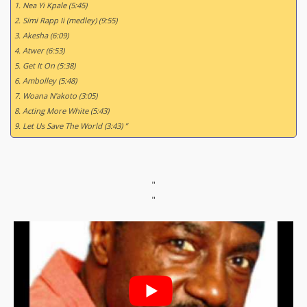
1. Nea Yi Kpale (5:45)
2. Simi Rapp Ii (medley) (9:55)
3. Akesha (6:09)
4. Atwer (6:53)
5. Get It On (5:38)
6. Ambolley (5:48)
7. Woana N'akoto (3:05)
8. Acting More White (5:43)
9. Let Us Save The World (3:43) ”
"
"