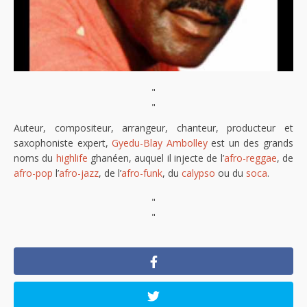
"
"
Auteur, compositeur, arrangeur, chanteur, producteur et
saxophoniste expert,
Gyedu-Blay Ambolley
est un des grands
noms du
highlife
ghanéen, auquel il injecte de l’
afro-reggae
, de
afro-pop
l’
afro-jazz
, de l’
afro-funk
, du
calypso
ou du
soca
.
"
"