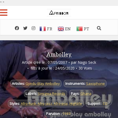
"
"
FR
EN
PT
Ambolley
Article créé le : 07/05/2007
par
Nago Seck
Mis à jour le : 24/05/2020
30 Vues
Artistes:
Gyedu-Blay Ambolley
Instruments:
Saxophone
Labels:
Simigwa Records
Pays:
Ghana
Styles:
Afro-funk
,
Afro-jazz
,
Afro-pop
,
Highlife
Support :
CD
Parution :
1989