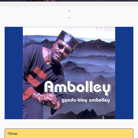
"
"
“
Titres: