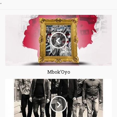
"
Mbok’Oyo