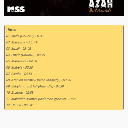
“
Titres
01.Opele (Ubuntu) - 0 :12
02. Marikana – 10 :19
03. Mbali - 05 :03
04. Opele (Ubuntu) - 08:35
05. Mamelodi - 04:58
06. Mabele - 05:30
07. Famba - 04:54
08. Azanian Karma (Queen Modjadji) - 03:56
09. Babylon must fall (Amandla) - 04:39
10. Bokone - 02:58
11. Malombo Mantra (Malombo groove) - 07:26
12. Uhuru - 08:24”