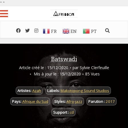
"
"
FR
EN
PT
Batswadi
Article créé le : 15/12/2020
par
Sylvie Clerfeuille
Mis à jour le : 15/12/2020
85 Vues
Artistes:
Azah
Labels:
Makotopong Sound Studios
Pays:
Afrique du Sud
Styles:
Afro-jazz
Parution :
2017
Support :
cd