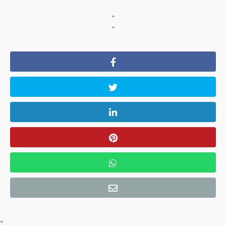
"
"
"