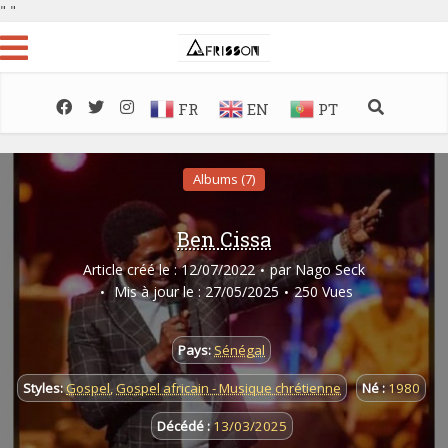
"
"
FR
EN
PT
Albums (7)
Ben Cissa
Article créé le : 12/07/2022
par
Nago Seck
Mis à jour le : 27/05/2025
250 Vues
Pays:
Sénégal
Styles:
Gospel
,
Gospel africain - Musique chrétienne
Né :
1980
Décédé :
13/03/2025