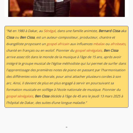
“Né en 1980 à Dakar, au
Sénégal
, dans une famille animiste,
Bernard Cissa
aka
Cissa
ou
Ben Cissa
, est un auteur-compositeur, producteur, chantre et
évangéliste proposant un
gospel africain
aux influences
mbalax
ou
afrobeats
,
chanté en français ou en wolof. Pionnier du
gospel sénégalais
,
Ben Cissa
arrive assez tôt dans le monde de la musique à l’âge de 15 ans, après avoir
intégré le groupe musical de l’église méthodiste qui lui permet de surfer dans
l’apprentissage des premières notes de piano en passant par l’harmonisation
des différentes voix de chorale, pour ainsi attacher plusieurs cordes à son
arc. Ainsi, il devient de plus en plus engagé à servir en poursuivant sa
formation musicale en solfège à l’école nationale de musique. Pionnier du
gospel sénégalais
,
Ben Cissa
décède à l'âge de 45 ans le jeudi 13 mars 2025 à
l’hôpital de Dakar, des suites d’une longue maladie.”
"