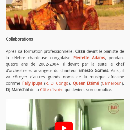
Collaborations
Après sa formation professionnelle,
Cissa
devint le pianiste de
la célèbre chanteuse congolaise
Pierrette Adams
, pendant
quatre ans de 2002-2004. Il devint par la suite le chef
d’orchestre et arrangeur du chanteur
Ernesto Gomes
. Ainsi, il
va côtoyer d’autres grands noms de la musique africaine
comme
Fally Ipupa
(
R. D. Congo
),
Queen Etémé
(
Cameroun
),
DJ Maréchal
de la
Côte d’Ivoire
qui devient son complice.