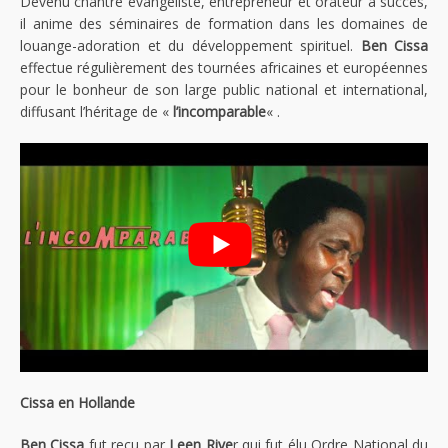
Devenu chantre évangéliste, entrepreneur et orateur à succès,
il anime des séminaires de formation dans les domaines de
louange-adoration et du développement spirituel.
Ben Cissa
effectue régulièrement des tournées africaines et européennes
pour le bonheur de son large public national et international,
diffusant l’héritage de «
l’incomparable
« .
Cissa en Hollande
Ben Cissa
fut reçu par
Leen Rive
r qui fut élu Ordre National du