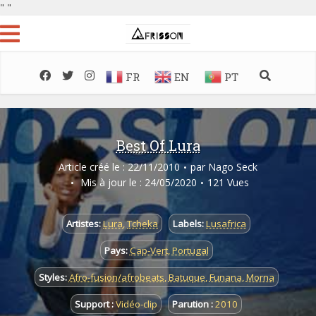
"
"
FR
EN
PT
Best Of Lura
Article créé le : 22/11/2010
par
Nago Seck
Mis à jour le : 24/05/2020
121 Vues
Artistes:
Lura
,
Tcheka
Labels:
Lusafrica
Pays:
Cap-Vert
,
Portugal
Styles:
Afro-fusion/afrobeats
,
Batuque
,
Funana
,
Morna
Support :
Vidéo-clip
Parution :
2010