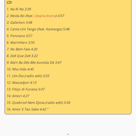
CD:
1. Na Ri Na 3:39
2. Moda Bo (feat.
Cesaria Evora
) 4:57
3. Galanton 3:48
4. Canta Um Tango (feat. Kantango) 5:48
5. Ponciana 3:57
6. Marinhero 3:55
7. No Bem Fala 4:20
8. Dzê Que Dzê 3:22
9. Ma’n Ba Dês Bês Kumida Dâ 3:47
10. Nha Vida 4:45
11. Um Dia (radio edit) 3:53
12. Mascadjon 4:13
13. Fitiço di Funana 5:07
14. Amori 4:27
15. Quebrod Nem Djosa (radio edit) 3:34
16. Amor E Tao Sabe 4:42 ”
"