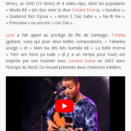
titres), un DVD (15 titres) et 4 vidéo-clips, dont les populaires
« Moda Bô » (en duo avec la diva
Cesaria Evora
), « Vazulina »,
« Quebrod Nor Djosa », « Amor E Tao Sabe », « Na Ri Na »,
« Ponciana » ou encore « Um Dia »…
Lura
a fait appel au prodige de l’île de Santiago,
Tcheka
(guitare, voix) qui joue deux belles compositions, « Tabanka
assigo » et « Ma’n ba dês bês kumida dâ ». La belle morna
« Tem um hora pa tude » (il y a un temps pour tout) est
inspirée par une tournée avec
Cesaria Evora
en 2003 dans
l’Europe du Nord. Ce recueil présente deux chansons inédites.