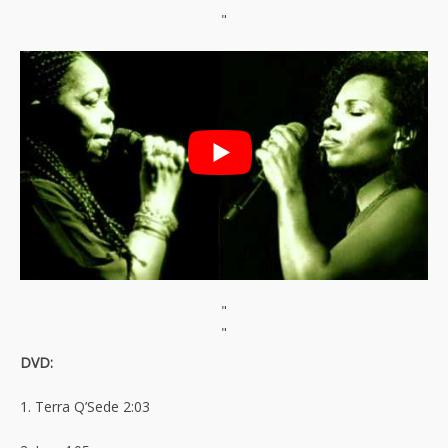
"
"
"
DVD:
1. Terra Q’Sede 2:03