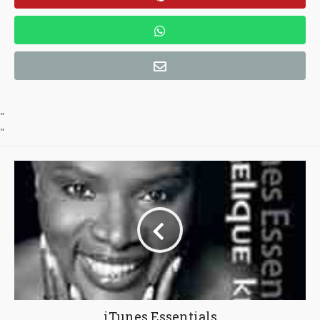
"
"
iTunes Essentials