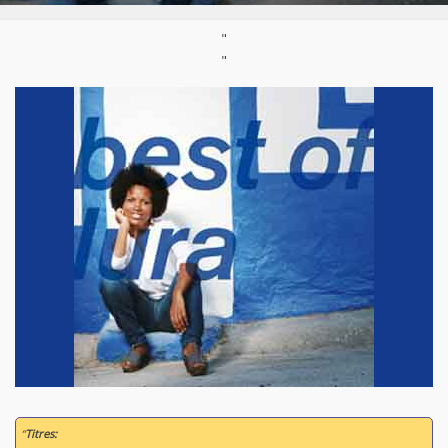
"
"
“
Titres: