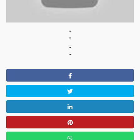
"
"
"
"