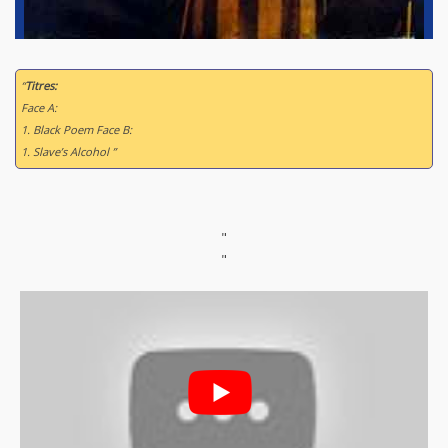
“
Titres:
Face A:
1. Black Poem Face B:
1. Slave’s Alcohol ”
"
"