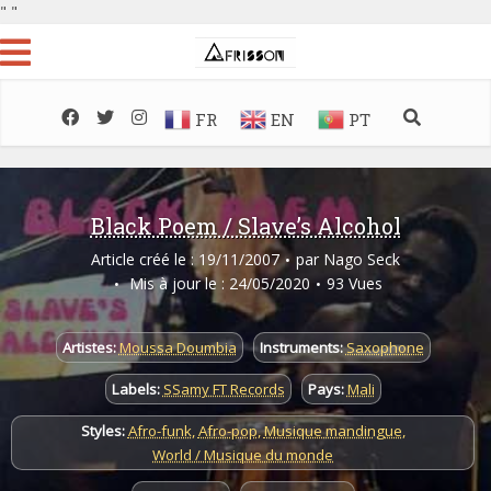
"
"
FR
EN
PT
Black Poem / Slave’s Alcohol
Article créé le : 19/11/2007
par
Nago Seck
Mis à jour le : 24/05/2020
93 Vues
Artistes:
Moussa Doumbia
Instruments:
Saxophone
Labels:
SSamy FT Records
Pays:
Mali
Styles:
Afro-funk
,
Afro-pop
,
Musique mandingue
,
World / Musique du monde