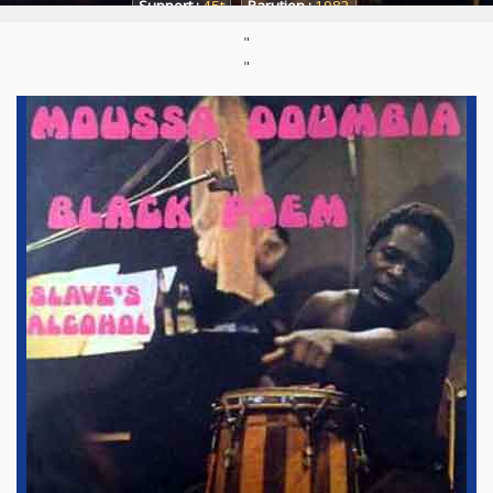
Support :
45t
Parution :
1982
"
"