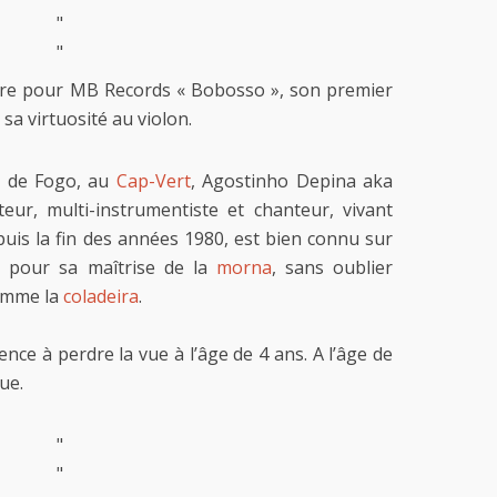
"
"
re pour MB Records « Bobosso », son premier
 virtuosité au violon.
e de Fogo, au
Cap-Vert
, Agostinho Depina aka
eur, multi-instrumentiste et chanteur, vivant
uis la fin des années 1980, est bien connu sur
e pour sa maîtrise de la
morna
, sans oublier
comme la
coladeira
.
e à perdre la vue à l’âge de 4 ans. A l’âge de
ue.
"
"