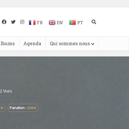
FR
EN
PT
lbums
Agenda
Qui sommes nous
2 Vues
CD
Parution :
2000