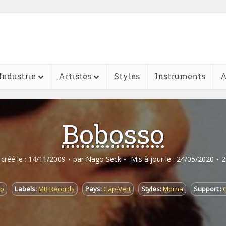
Industrie
Artistes
Styles
Instruments
A
Bobosso
e créé le : 14/11/2009
par
Nago Seck
Mis à jour le : 24/05/2020
2
go
Labels:
MB Records
Pays:
Cap-Vert
Styles:
Morna
Support :