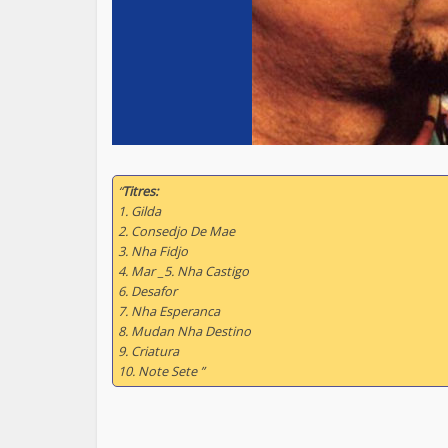
“
Titres:
1. Gilda
2. Consedjo De Mae
3. Nha Fidjo
4. Mar _5. Nha Castigo
6. Desafor
7. Nha Esperanca
8. Mudan Nha Destino
9. Criatura
10. Note Sete ”