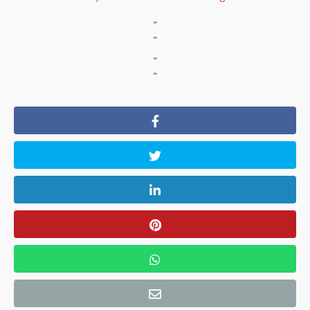
"
"
"
"