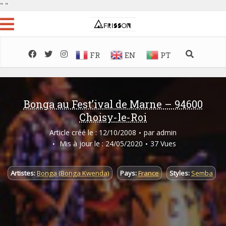
"
"
FR
EN
PT
Bonga au Fest’ival de Marne – 94600
Choisy-le-Roi
Article créé le : 12/10/2008
par
admin
Mis à jour le : 24/05/2020
37 Vues
Artistes:
Bonga (Bonga Kwenda)
Pays:
France
Styles:
Semba