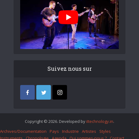
Suivez nous sur
Copyright © 2026. Developed by
iItechnology.in
.
Archives/Documentation
Pays
Industrie
Artistes
Styles
Instruments
Chronologie
Agenda
Qui sommes-nous ?
Contact