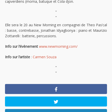
capverdiens (morna, batuque et Cola djon.
"
"
Elle sera le 20 au New Morning en compagnei de Theo Pas’cal
: basse, contrebasse, Jonathan Idyagbonya : piano et Maurizio
Zottarelli : batterie, percussions.
Info sur l’évènement
www.newmorning.com/
Info sur l’artiste
:
Carmen Souza
"
"