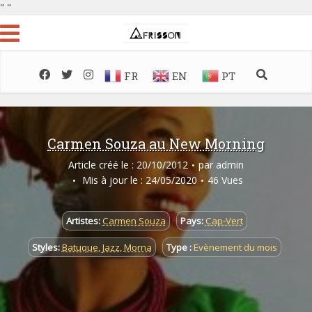
"
"
FR
EN
PT
Carmen Souza au New Morning
Article créé le : 20/10/2012
par
admin
Mis à jour le : 24/05/2020
46 Vues
Artistes:
Carmen Souza
Pays:
Cap-Vert
Styles:
Batuque
,
Jazz
,
Morna
Type :
Evènement du mois