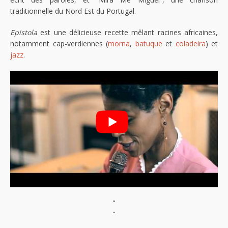
traditionnelle du Nord Est du Portugal.
Epistola
est une délicieuse recette mêlant racines africaines,
notamment cap-verdiennes (
morna
,
batuque
et
coladeira
) et
jazz
.
"
"