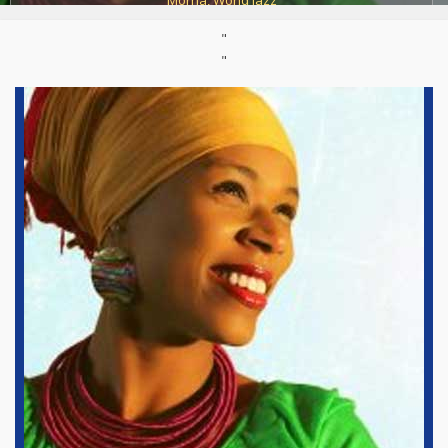
Morna
,
World Jazz
Site :
https://www.carmensouza.com/
"
Né :
1981
"