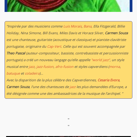
“Inspirée par des musiciens comme
Luis Morais
,
Bana
, Ella Fitzgerald, Billie
Holiday, Nina Simone, Bill Evans, Miles Davis et Horace Silver,
Carmen Souza
est une chanteuse, guitariste (acoustique et classique) et pianiste-claviériste
portugaise, originaire du
Cap-Vert
. Celle qui est souvent accompagnée par
Theo Pascal
(auteur-compositeur, bassiste, contrebassiste et percussionniste
portugais) a créé un nouveau langage qu’elle appelle
"world jazz"
, un style
musical entre
jazz
,
jazz-fusion
,
afro-fusion
et styles capverdiens (
morna
,
batuque
et
coladeira
)...
Avec la disparition de la plus célèbre des Capverdiennes,
Cesaria Evora
,
Carmen Souza
, l’une des chanteuses de
jazz
les plus demandées d’Europe, a
été désignée comme une des ambassadrices de la musique de l’archipel. ”
"
"