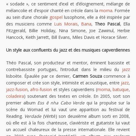
« sodade », ce sentiment d’exil et d’éloignement, mélange de
mélancolie et d’espoir chanté en créole dans la
morna
. Formée
au sein d’une chorale
gospel
lusophone, elle a été inspirée par
des musiciens comme
Luis Morais
,
Bana
,
Theo Pascal
, Ella
Fitzgerald, Billie Holiday, Nina Simone, Joe Zawinul, Herbie
Hancock, Keith Jarrett, Bill Evans, Miles Davis et Horace Silver.
Un style aux confluents du jazz et des musiques capverdiennes
Théo Pascal, son producteur et mentor, éminent bassiste et
contrebassiste portugais, l’introduit dans le milieu du
jazz
lisboète. Épaulée par ce dernier,
Carmen Souza
commence à
composer et crée son style, intimiste et acoustique, entre
jazz
,
jazz-fusion
,
afro-fusion
et styles capverdiens (
morna
,
batuque
,
coladeira
) soutenant des textes en créole. En 2005, sort son
premier album
Ess ê nha Cabo Verde
qui la propulse sur la
scène du Womad et lui vaut une apparition au festival de
Reading.
Verdade
(Vérité) son deuxième album sorti en 2008,
où elle est à la fois chanteuse, claviériste et guitariste lui vaut
un accueil chaleureux de la presse internationale. Elle revient