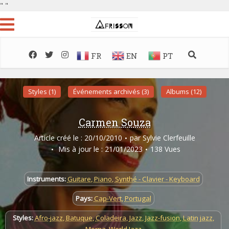
"
"
FR
EN
PT
Styles (1)
Événements archivés (3)
Albums (12)
Carmen Souza
Article créé le : 20/10/2010
par
Sylvie Clerfeuille
Mis à jour le : 21/01/2023
138 Vues
Instruments:
Guitare
,
Piano
,
Synthé - Clavier - Keyboard
Pays:
Cap-Vert
,
Portugal
Styles:
Afro-jazz
,
Batuque
,
Coladeira
,
Jazz
,
Jazz-fusion
,
Latin jazz
,