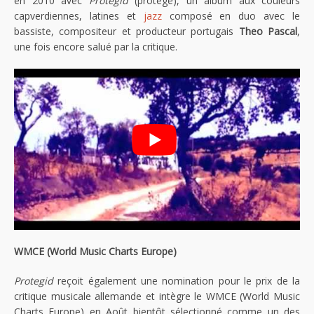
en 2010 avec
Protegid
(protégé), un album aux couleurs
capverdiennes, latines et
jazz
composé en duo avec le
bassiste, compositeur et producteur portugais
Theo Pascal
,
une fois encore salué par la critique.
WMCE (World Music Charts Europe)
Protegid
reçoit également une nomination pour le prix de la
critique musicale allemande et intègre le WMCE (World Music
Charts Europe) en Août bientôt sélectionné comme un des