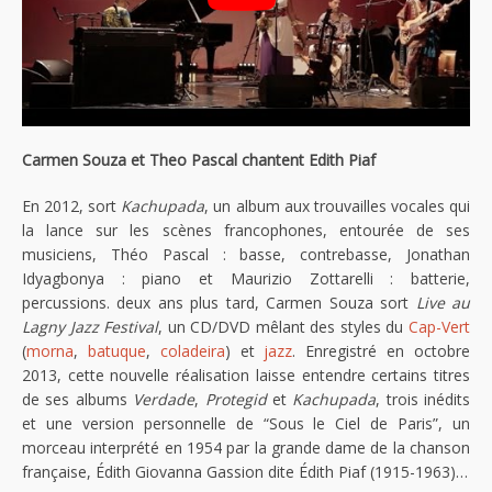
Carmen Souza et Theo Pascal chantent Edith Piaf
En 2012, sort
Kachupada
, un album aux trouvailles vocales qui
la lance sur les scènes francophones, entourée de ses
musiciens, Théo Pascal : basse, contrebasse, Jonathan
Idyagbonya : piano et Maurizio Zottarelli : batterie,
percussions. deux ans plus tard, Carmen Souza sort
Live au
Lagny Jazz Festival
, un CD/DVD mêlant des styles du
Cap-Vert
(
morna
,
batuque
,
coladeira
) et
jazz
. Enregistré en octobre
2013, cette nouvelle réalisation laisse entendre certains titres
de ses albums
Verdade
,
Protegid
et
Kachupada
, trois inédits
et une version personnelle de “Sous le Ciel de Paris”, un
morceau interprété en 1954 par la grande dame de la chanson
française, Édith Giovanna Gassion dite Édith Piaf (1915-1963)…