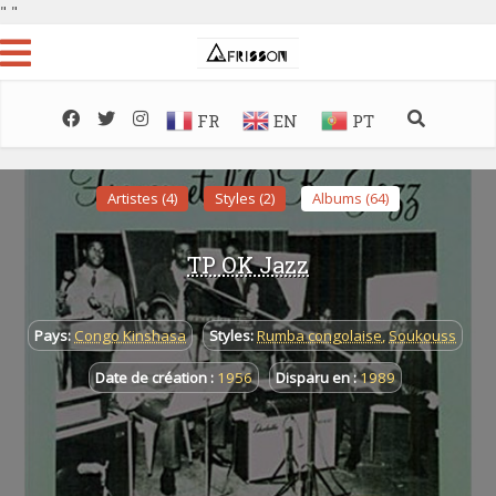
"
"
FR
EN
PT
Artistes (4)
Styles (2)
Albums (64)
TP OK Jazz
Pays:
Congo Kinshasa
Styles:
Rumba congolaise
,
Soukouss
Date de création :
1956
Disparu en :
1989