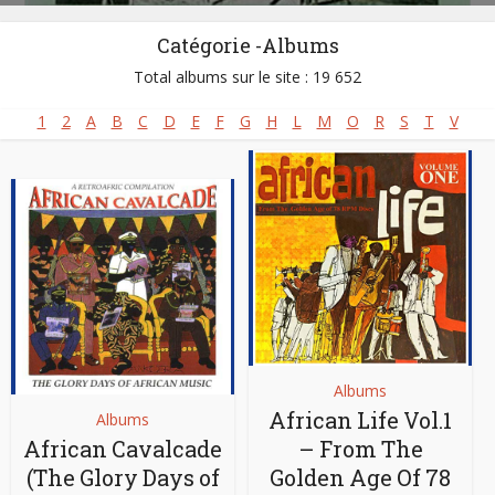
Catégorie -Albums
Total albums sur le site : 19 652
1
2
A
B
C
D
E
F
G
H
L
M
O
R
S
T
V
Albums
African Life Vol.1
Albums
African Cavalcade
– From The
(The Glory Days of
Golden Age Of 78