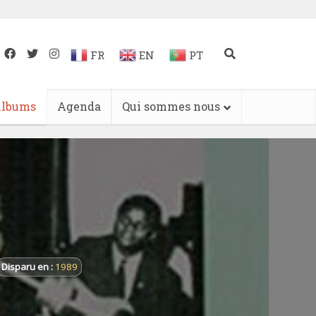
FR
EN
PT
lbums
Agenda
Qui sommes nous
Disparu en :
1989