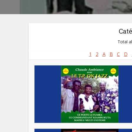
Cat
Total a
1
2
A
B
C
D