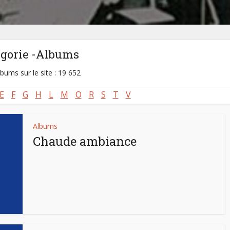
égorie -Albums
lbums sur le site : 19 652
E
F
G
H
L
M
O
R
S
T
V
Albums
Chaude ambiance