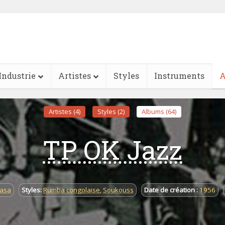
Industrie
Artistes
Styles
Instruments
A
Artistes (4)
Styles (2)
Albums (64)
TP OK Jazz
hasa
Styles:
Rumba congolaise
,
Soukouss
Date de création :
1956